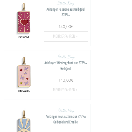
Stella Bag
Anhänger Passione aus Gelbgold
375‰
140,00€
MEHR ERFAHREN >
Stella Bag
Anhänger Wiedergeburt aus 375‰
Gelbgold
140,00€
MEHR ERFAHREN >
Stella Bag
Anhänger Bewusstsein aus 375‰
Gelbgold und Emaille