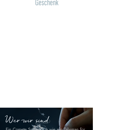
Geschenk
Ideal für die besonderen Momente des
Herbstes: Geburten, Zeremonien,
Hochzeiten, wichtige Meilensteine, Jubiläen
oder Geburtstage, aber auch um den
Menschen, die uns am Herzen liegen,
Glück zu wünschen.
Der Herbsttrend-Schmuck von Comete ist für
Frauen gedacht, die immer einen
Glücksbringer bei sich tragen möchten.
Die Schmuckstücke aus Gold, Diamanten,
Perlen und Edelsteinen in warmen und
hellen Farbtönen unterstreichen jeden Stil.
Wer wir sind
Ein Comete Schmuck è wie ein Talisman für