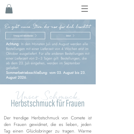
Es gibt einen Stern, der nur für dich leuchtet
Firmung und Erstkommunion
Geburt
Achtung:
In den Monaten Juli und August werden alle
Bestellungen mit einer Lieferzeit von 4 Wochen erst im
Oktober ausgeliefert. Für alle anderen Bestellungen mit
einer Lieferzeit von 2–3 Tagen gilt: Bestellungen, die
ab dem 23. Juli eingehen, werden im September
geliefert.
Sommerbetriebsschließung: vom 03. August bis 23.
August 2026.
Unser Schmuck
Herbstschmuck für Frauen
Der trendige Herbstschmuck von Comete ist
den Frauen gewidmet, die es lieben, jeden
Tag einen Glücksbringer zu tragen. Warme