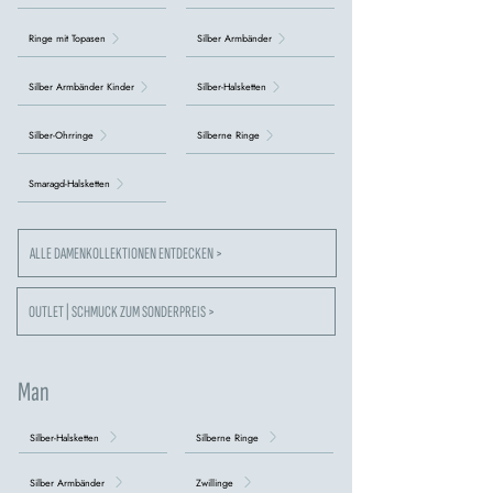
Ringe mit Topasen
Silber Armbänder
Silber Armbänder Kinder
Silber-Halsketten
Silber-Ohrringe
Silberne Ringe
Smaragd-Halsketten
ALLE DAMENKOLLEKTIONEN ENTDECKEN >
OUTLET | SCHMUCK ZUM SONDERPREIS >
Man
Silber-Halsketten
Silberne Ringe
Silber Armbänder
Zwillinge