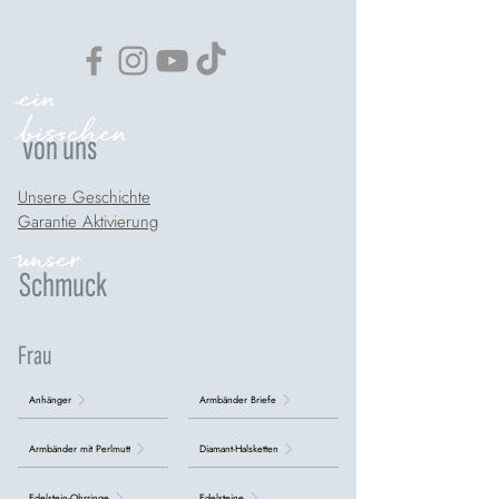
ein
bisschen
von uns
Unsere Geschichte
Garantie Aktivierung
unser
Schmuck
Frau
Anhänger
Armbänder Briefe
Armbänder mit Perlmutt
Diamant-Halsketten
Edelstein-Ohrringe
Edelsteine