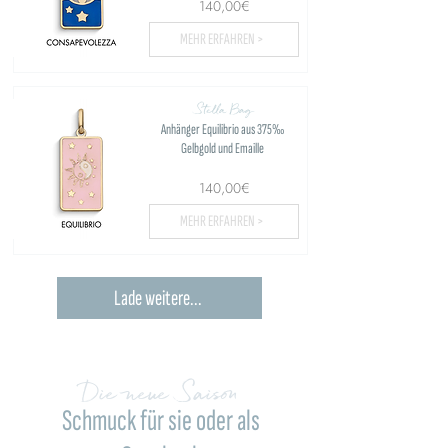
140,00€
MEHR ERFAHREN >
Stella Bag
Anhänger Equilibrio aus 375‰
Gelbgold und Emaille
140,00€
MEHR ERFAHREN >
Lade weitere...
Die neue Saison
Schmuck für sie oder als