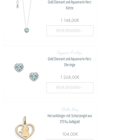
Gold Diamant und Aquamarin Herz
Kette
1.148,00€
MEHR ERFAHREN >
Azzurra Prestige
Gold Diamant und Aquamarin Herz
Ohrringe
1.268,00€
MEHR ERFAHREN >
Stella Bag
Herzanhänger mit Schutzengel aus
375‰ Gelbgold
104,00€