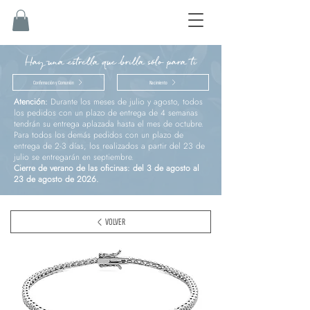
Hay una estrella que brilla sólo para ti
Confirmación y Comunión
Nacimiento
Atención:
Durante los meses de julio y agosto, todos
los pedidos con un plazo de entrega de 4 semanas
tendrán su entrega aplazada hasta el mes de octubre.
Para todos los demás pedidos con un plazo de
entrega de 2-3 días, los realizados a partir del 23 de
julio se entregarán en septiembre.
Cierre de verano de las oficinas: del 3 de agosto al
23 de agosto de 2026.
VOLVER