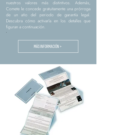
nuestros valores más distintivos. Además,
Comete le concede gratuitamente una prórroga
de un año del periodo de garantía legal.
Descubra cómo activarla en los detalles que
figuran a continuación.
.
MÁS INFORMACIÓN >