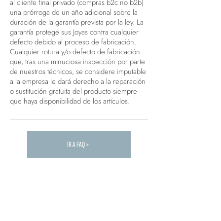
al cliente final privado (compras b2c no b2b)
una prórroga de un año adicional sobre la
duración de la garantía prevista por la ley. La
garantía protege sus Joyas contra cualquier
defecto debido al proceso de fabricación.
Cualquier rotura y/o defecto de fabricación
que, tras una minuciosa inspección por parte
de nuestros técnicos, se considere imputable
a la empresa le dará derecho a la reparación
o sustitución gratuita del producto siempre
que haya disponibilidad de los artículos.
IR A FAQ >
Carica altre FAQ...