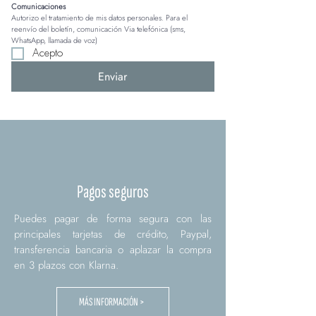
Comunicaciones
Autorizo el tratamiento de mis datos personales. Para el 
reenvío del boletín, comunicación Via telefónica (sms, 
WhatsApp, llamada de voz)
Acepto
Enviar
Pagos seguros
Puedes pagar de forma segura con las
principales tarjetas de crédito, Paypal,
transferencia bancaria o aplazar la compra
en 3 plazos con Klarna.
MÁS INFORMACIÓN >