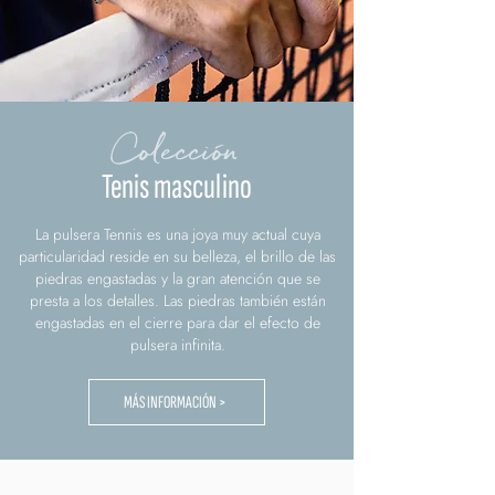
Colección
Tenis masculino
La pulsera Tennis es una joya muy actual cuya
particularidad reside en su belleza, el brillo de las
piedras engastadas y la gran atención que se
presta a los detalles. Las piedras también están
engastadas en el cierre para dar el efecto de
pulsera infinita.
MÁS INFORMACIÓN >