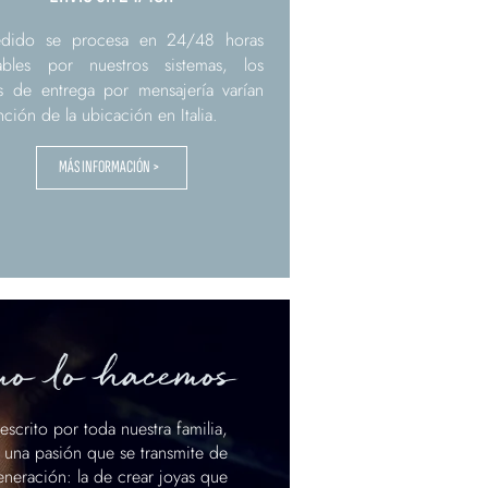
edido se procesa en 24/48 horas
rables por nuestros sistemas, los
s de entrega por mensajería varían
nción de la ubicación en Italia.
MÁS INFORMACIÓN >
o lo hacemos
scrito por toda nuestra familia,
 una pasión que se transmite de
neración: la de crear joyas que