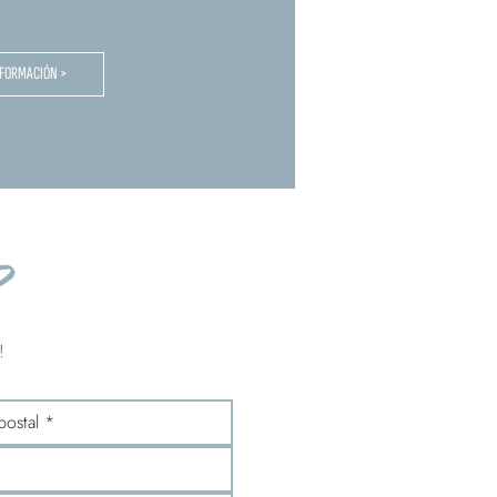
NFORMACIÓN >
?
!