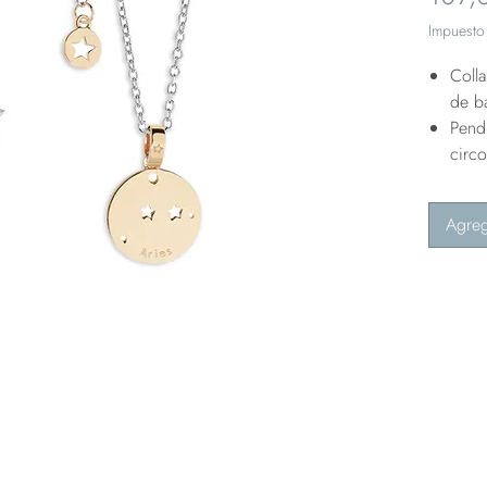
Impuesto 
Coll
de b
Pend
circo
Agreg