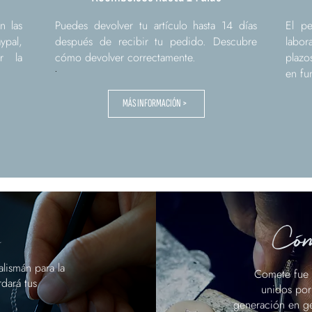
n las
Puedes devolver tu artículo hasta 14 días
El p
ypal,
después de recibir tu pedido. Descubre
labo
ar la
cómo devolver correctamente.
plazo
.
en fu
MÁS INFORMACIÓN >
Cóm
.
lismán para la
Comete fue e
dará tus
unidos por
generación en ge