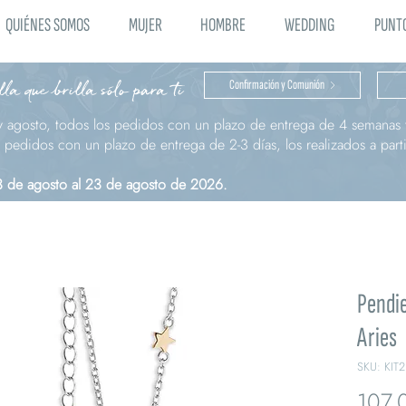
QUIÉNES SOMOS
MUJER
HOMBRE
WEDDING
PUNTO
la que brilla sólo para ti
Confirmación y Comunión
y agosto, todos los pedidos con un plazo de entrega de 4 semanas t
pedidos con un plazo de entrega de 2-3 días, los realizados a parti
 3 de agosto al 23 de agosto de 2026.
Pendie
Aries
SKU: KIT
107,