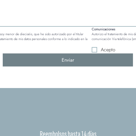
Comunicaciones
soy menor de dieciséis, que he sido autorizado por el titular 
Autorizo el tratamiento de mis da
de la patria potestad, por lo que consiento el tratamiento de mis datos personales conforme a lo indicado en la 
comunicación Via telefónica (s
Acepto
Enviar
Reembolsos hasta 14 días