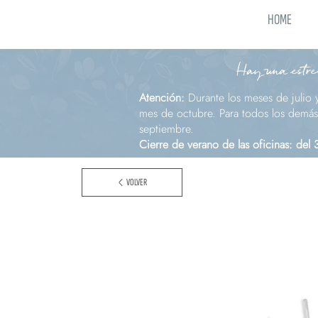
HOME
Hay una estrel
Atención:
Durante los meses de julio 
mes de octubre. Para todos los demás 
septiembre.
Cierre de verano de las oficinas: del
VOLVER