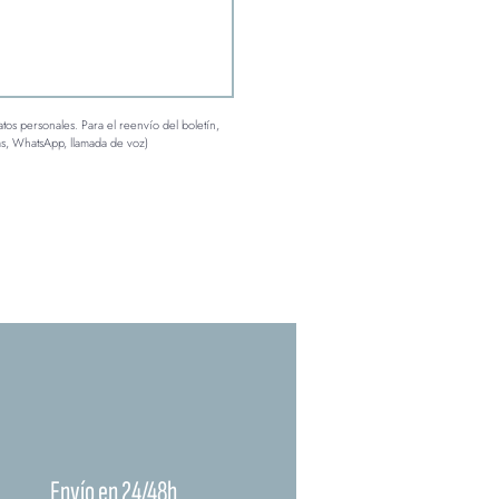
tos personales. Para el reenvío del boletín, 
ms, WhatsApp, llamada de voz)
Envío en 24/48h