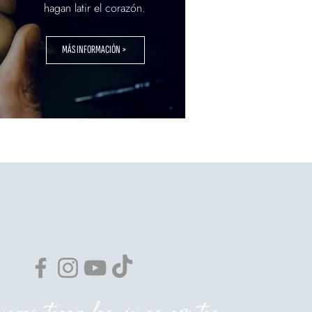
hagan latir el corazón.
MÁS INFORMACIÓN >
eres tocar las joyas con tus