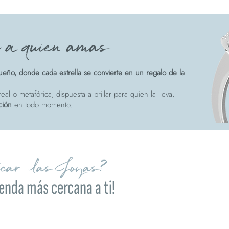
e a quien amas
eño, donde cada estrella se convierte en un regalo de la
eal o metafórica, dispuesta a brillar para quien la lleva,
ción
en todo momento.
ocar las Joyas?
ienda más cercana a ti!