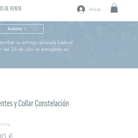
S DE VENTA
Iniciar sesión
Nacimiento
endrán su entrega aplazada hasta el
r del 23 de julio se entregarán en
ntes y Collar Constelación
211174
Precio
00 €