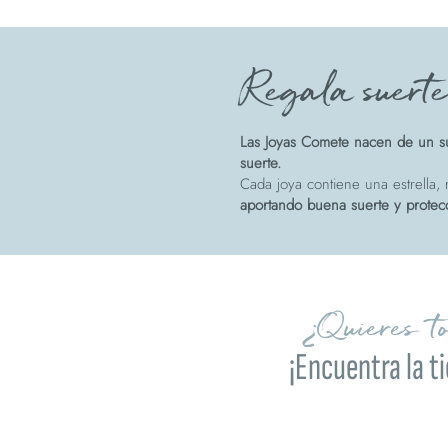
Regala suert
Las Joyas Comete nacen de un su
suerte.
Cada joya contiene una estrella, r
aportando buena suerte y protec
¿Quieres t
¡Encuentra la t