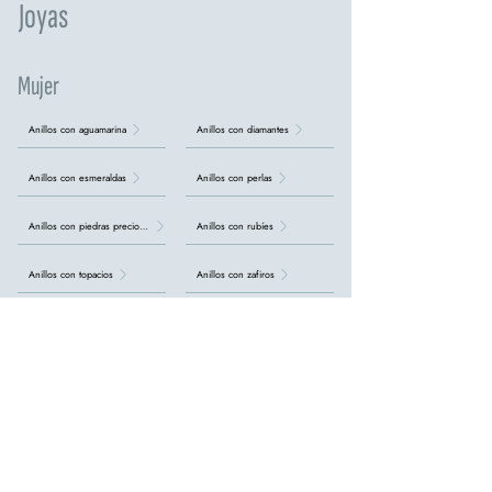
Joyas
Mujer
Anillos con aguamarina
Anillos con diamantes
Anillos con esmeraldas
Anillos con perlas
Anillos con piedras preciosas
Anillos con rubíes
Anillos con topacios
Anillos con zafiros
Anillos de plata
Colgantes
Collares con Aguamarina
Collares con Rubíes
Collares con perlas
Collares con piedras preciosas
Collares con topacios
Collares con zafiros