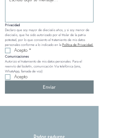
Privacidad
Declaro que soy mayor de dieciséis años, y si soy menor de 
dieciséis, que he sido autorizado por el titular de la patria 
potestad, por lo que consiento el tratamiento de mis datos 
personales conforme a lo indicado en la 
Política de Privacidad.
Acepto
*
Comunicaciones
Autorizo el tratamiento de mis datos personales. Para el 
reenvío del boletín, comunicación Via telefónica (sms, 
WhatsApp, llamada de voz)
Acepto
Enviar
Pagos seguros