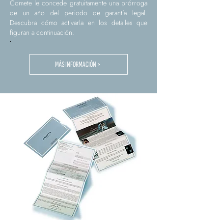
Comete le concede gratuitamente una prórroga
de un año del periodo de garantía legal.
Descubra cómo activarla en los detalles que
figuran a continuación.
.
MÁS INFORMACIÓN >