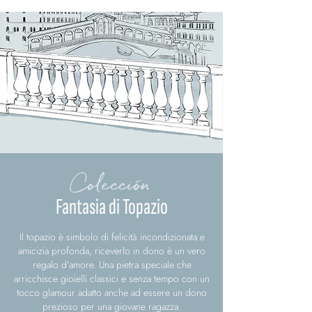
Colección
Fantasia di Topazio
Il topazio è simbolo di felicità incondizionata e
amicizia profonda, riceverlo in dono è un vero
regalo d'amore. Una pietra speciale che
arricchisce gioielli classici e senza tempo con un
tocco glamour adatto anche ad essere un dono
prezioso per una giovane ragazza.