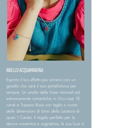
ANELLO ACQUAMARINA
Esprimi il tuo affetto più sincero con un
gioiello che sarà il suo portafortuna per
sempre. Un anello dalle linee minimali ed
estremamente romantiche in Oro rosè 18
carati e Topazio Rosa con taglio a cuore
delle dimensioni di 6mm della caratura di
quasi 1 Carato. Il regalo perfetto per la
donna romantica e sognatrice, la sua luce è