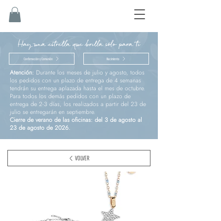
Hay una estrella que brilla sólo para ti
Confirmación y Comunión
Nacimiento
Atención:
Durante los meses de julio y agosto, todos
los pedidos con un plazo de entrega de 4 semanas
tendrán su entrega aplazada hasta el mes de octubre.
Para todos los demás pedidos con un plazo de
entrega de 2-3 días, los realizados a partir del 23 de
julio se entregarán en septiembre.
Cierre de verano de las oficinas: del 3 de agosto al
23 de agosto de 2026.
VOLVER