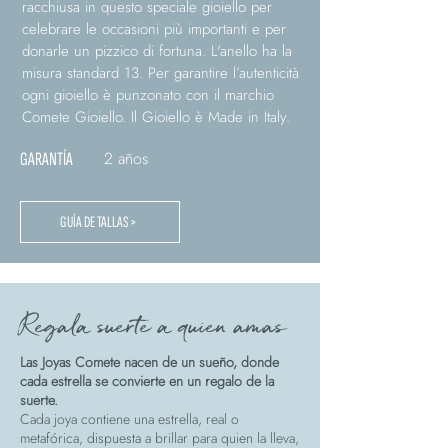
racchiusa in questo speciale gioiello per
celebrare le occasioni più importanti e per
donarle un pizzico di fortuna. L'anello ha la
misura standard 13. Per garantire l’autenticità
ogni gioiello è punzonato con il marchio
Comete Gioiello. Il Gioiello è Made in Italy.
2 años
GARANTÍA
GUÍA DE TALLAS >
Regala suerte a quien amas
Las Joyas Comete nacen de un sueño, donde
cada estrella se convierte en un regalo de la
suerte.
Cada joya contiene una estrella, real o
metafórica, dispuesta a brillar para quien la lleva,