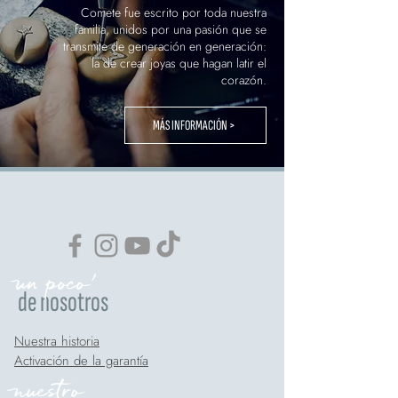
Comete fue escrito por toda nuestra
familia, unidos por una pasión que se
transmite de generación en generación:
la de crear joyas que hagan latir el
corazón.
MÁS INFORMACIÓN >
un poco'
de nosotros
Nuestra historia
Activación de la garantía
nuestro