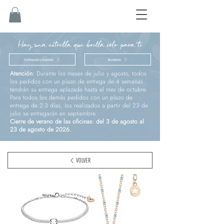
Hay una estrella que brilla sólo para ti
Confirmación y Comunión
Nacimiento
Atención:
Durante los meses de julio y agosto, todos
los pedidos con un plazo de entrega de 4 semanas
tendrán su entrega aplazada hasta el mes de octubre.
Para todos los demás pedidos con un plazo de
entrega de 2-3 días, los realizados a partir del 23 de
julio se entregarán en septiembre.
Cierre de verano de las oficinas: del 3 de agosto al
23 de agosto de 2026.
VOLVER