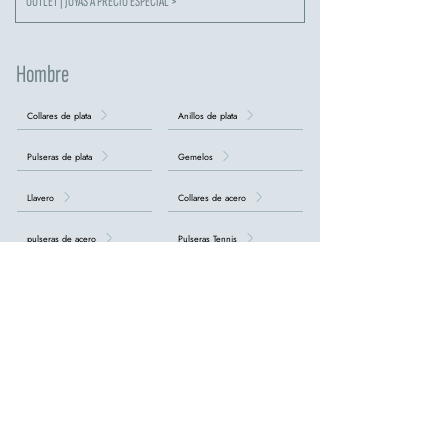
OUTLET | JOYAS A PRECIO ESPECIAL >
Hombre
Collares de plata
Anillos de plata
Pulseras de plata
Gemelos
Llavero
Collares de acero
pulseras de acero
Pulseras Tennis
Collares con Cruces
DESCUBRA TODAS LAS COLECCIONES DE HOMBRE >
nuestro