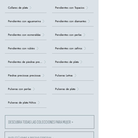
Collares de plata
Pendientes con Topacios
Pendientes con aguamarina
Pendientes con diamantes
Pendientes con esmeraldas
Pendientes con perlas
Pendientes con rubíes
Pendientes con zafiros
Pendientes de piedras preciosas
Pendientes de plata
Piedras preciosas preciosas
Pulseras Letras
Pulseras con perlas
Pulseras de plata
Pulseras de plata Niños
DESCUBRA TODAS LAS COLECCIONES PARA MUJER >