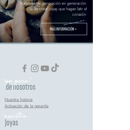
transmite de generación en generación:
la de crear joyas que hagan latir el
corazón.
MÁS INFORMACIÓN >
un poco'
de nosotros
Nuestra historia
Activación de la garantía
nuestro
Joyas