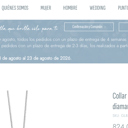
QUIÉNES SOMOS
MUJER
HOMBRE
WEDDING
PUNTO
la que brilla sólo para ti
Confirmación y Comunión
y agosto, todos los pedidos con un plazo de entrega de 4 semanas t
pedidos con un plazo de entrega de 2-3 días, los realizados a parti
 3 de agosto al 23 de agosto de 2026.
Collar
diama
SKU: GLB
824,