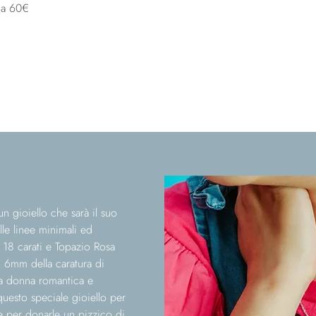
 a 60€
un gioiello che sarà il suo
le linee minimali ed
18 carati e Topazio Rosa
i 6mm della caratura di
 la donna romantica e
questo speciale gioiello per
e per donarle un pizzico di