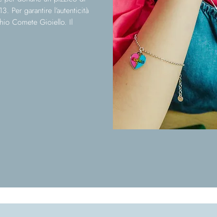
3. Per garantire l’autenticità
hio Comete Gioiello. Il