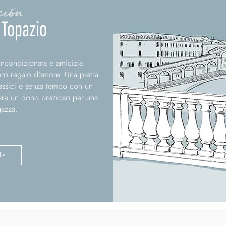
ción
 Topazio
 incondizionata e amicizia
ro regalo d'amore. Una pietra
classici e senza tempo con un
ere un dono prezioso per una
azza.
N >