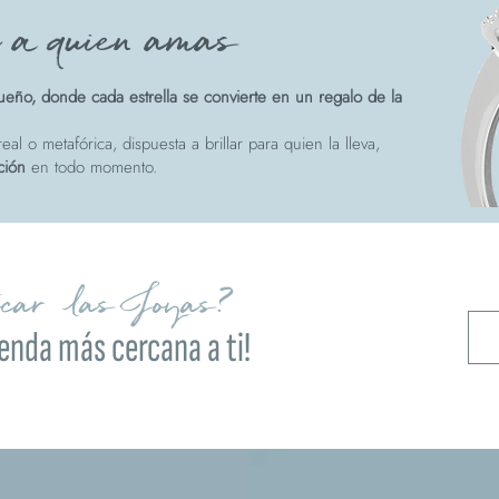
e a quien amas
eño, donde cada estrella se convierte en un regalo de la
eal o metafórica, dispuesta a brillar para quien la lleva,
ción
en todo momento.
ocar las Joyas?
ienda más cercana a ti!