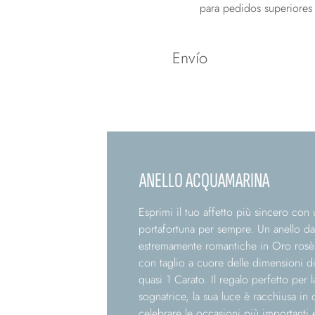
para pedidos superiores
Envío
Spedizione
ANELLO ACQUAMARINA
Esprimi il tuo affetto più sincero con 
portafortuna per sempre. Un anello dal
estremamente romantiche in Oro rosè 
con taglio a cuore delle dimensioni d
quasi 1 Carato. Il regalo perfetto per
sognatrice, la sua luce è racchiusa in 
celebrare le occasioni più importanti 