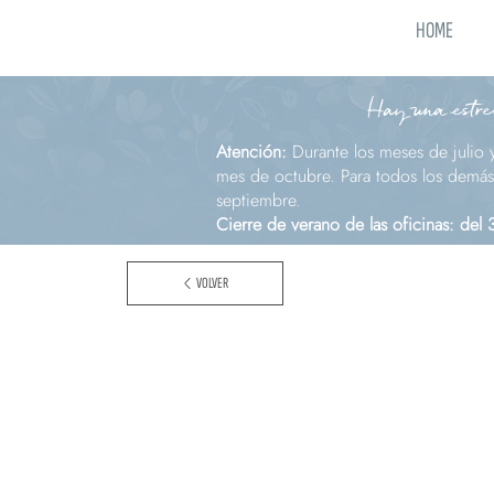
HOME
Hay una estrel
Atención:
Durante los meses de julio 
mes de octubre. Para todos los demás 
septiembre.
Cierre de verano de las oficinas: del
VOLVER