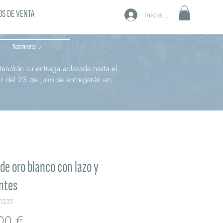
S DE VENTA
Iniciar sesión
Nacimiento
endrán su entrega aplazada hasta el
r del 23 de julio se entregarán en
 de oro blanco con lazo y
ntes
1235
Precio
00 €