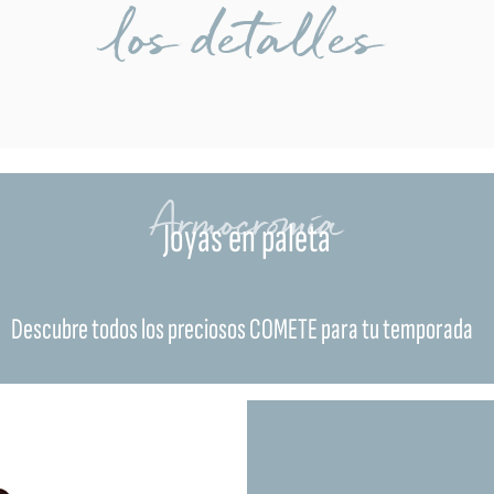
los detalles
Armocromía
Joyas en paleta
Descubre todos los preciosos COMETE para tu temporada