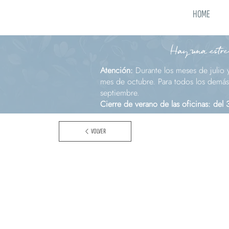
HOME
Hay una estrel
Atención:
Durante los meses de julio 
mes de octubre. Para todos los demás 
septiembre.
Cierre de verano de las oficinas: del
VOLVER