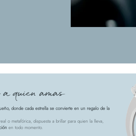
e a quien amas
eño, donde cada estrella se convierte en un regalo de la
eal o metafórica, dispuesta a brillar para quien la lleva,
ción
en todo momento.