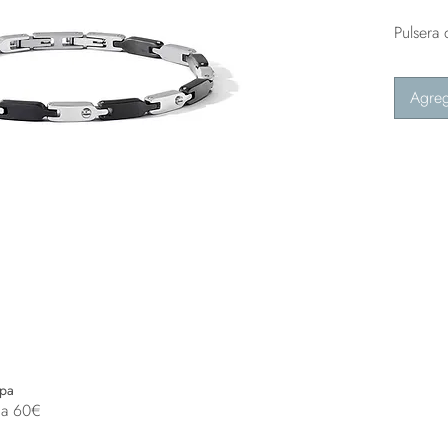
Pulsera
Agreg
opa
 a 60€