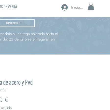
S DE VENTA
Iniciar sesión
Nacimiento
endrán su entrega aplazada hasta el
r del 23 de julio se entregarán en
a de acero y Pvd
1230
Precio
0 €
incluido