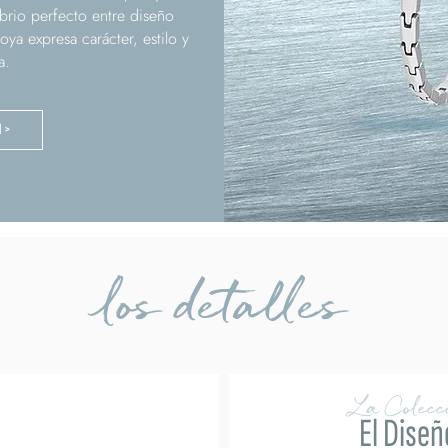
ibrio perfecto entre diseño
a expresa carácter, estilo y
a.
N >
los detalles
La Colecc
El Diseñ