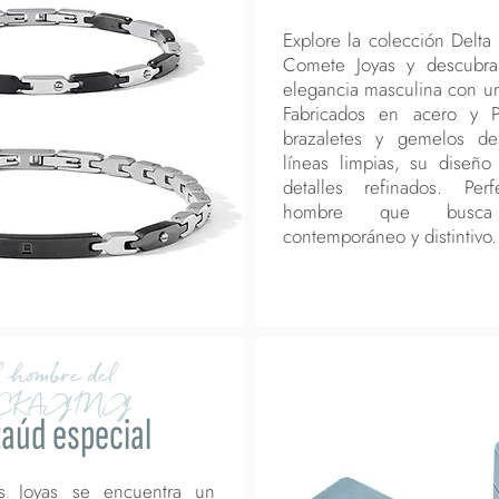
Explore la colección Delt
Comete Joyas y descubr
elegancia masculina con un 
Fabricados en acero y 
brazaletes y gemelos de
líneas limpias, su diseñ
detalles refinados. Per
hombre que busca
contemporáneo y distintivo.
 hombre del
CKAGING
aúd especial
as Joyas se encuentra un