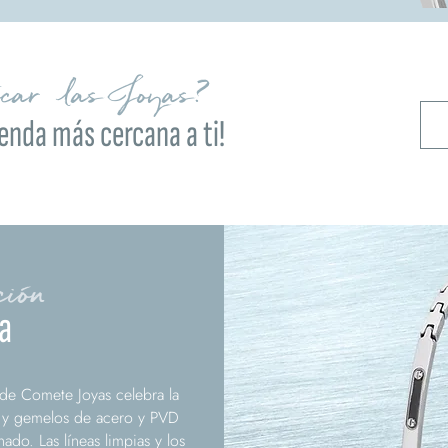
ocar las Joyas?
ienda más cercana a ti!
ción
a
de Comete Joyas celebra la
s y gemelos de acero y PVD
ado. Las líneas limpias y los