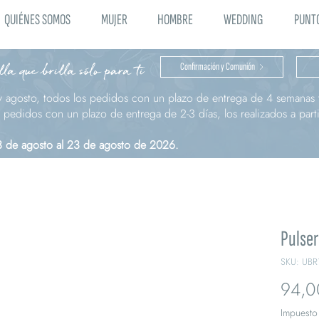
QUIÉNES SOMOS
MUJER
HOMBRE
WEDDING
PUNTO
la que brilla sólo para ti
Confirmación y Comunión
y agosto, todos los pedidos con un plazo de entrega de 4 semanas t
pedidos con un plazo de entrega de 2-3 días, los realizados a parti
 3 de agosto al 23 de agosto de 2026.
Pulser
SKU: UBR
94,0
Impuesto 