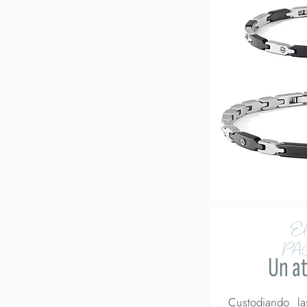
El
PA
Un at
Custodiando l