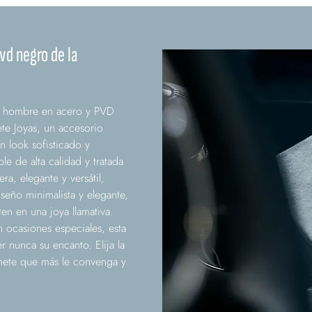
vd negro de la
 de hombre en acero y PVD
te Joyas, un accesorio
 look sofisticado y
e de alta calidad y tratada
a, elegante y versátil,
seño minimalista y elegante,
en en una joya llamativa.
en ocasiones especiales, esta
r nunca su encanto. Elija la
mete que más le convenga y