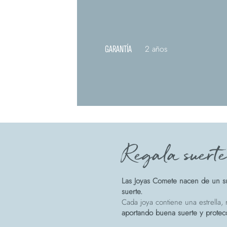
GARANTÍA
2 años
Regala suert
Las Joyas Comete nacen de un su
suerte.
Cada joya contiene una estrella, r
aportando buena suerte y protec