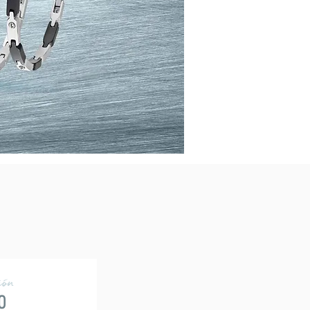
ión
o