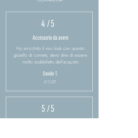
4
/ 5
Accessorio da avere
Ho arricchito il mio look con questo
gioiello di comete, devo dire di essere
molto soddisfatto dell'acquisto
Davide T.
2/1/22
5
/ 5
Semplice e raffinato
Ho trovato in questo bracciale la semplicità