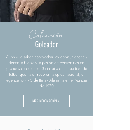
Colección
Goleador
A los que saben aprovechar las oportunidades y
tienen la fuerza y la pasión de convertirlas en
grandes emociones. Se inspira en un partido de
fútbol que ha entrado en la épica nacional, el
legendario 4 - 3 de Italia - Alemania en el Mundial
de 1970
MÁS INFORMACIÓN >