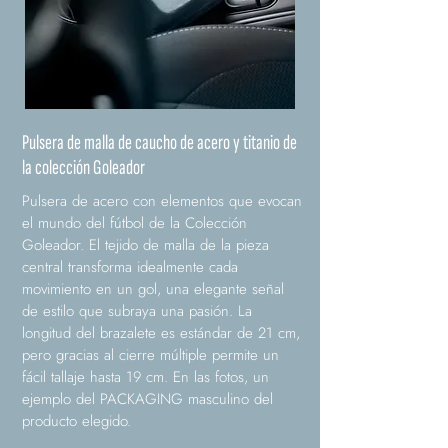
Pulsera de malla de caucho de acero y titanio de
la colección Goleador
Pulsera de acero con elementos que evocan
el mundo del fútbol de la Colección
Goleador. El tejido de malla de la pieza
central transforma idealmente cada
movimiento en un gol, una elegante señal
de estilo que subraya una pasión. La
longitud del brazalete es estándar de 21 cm,
pero gracias al cierre múltiple permite un
fácil tallaje hasta 19 cm. En las fotos, un
ejemplo del PACKAGING masculino del
producto elegido.