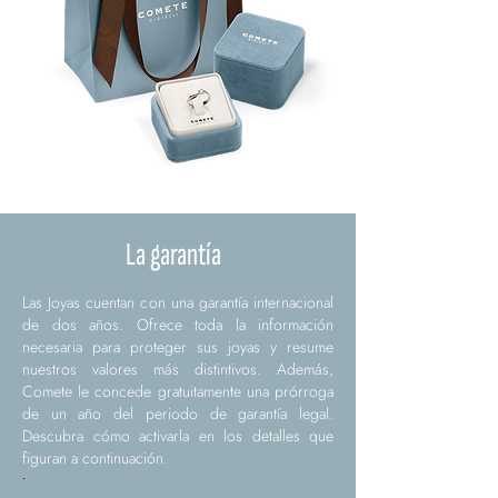
La garantía
Las Joyas cuentan con una garantía internacional
de dos años. Ofrece toda la información
necesaria para proteger sus joyas y resume
nuestros valores más distintivos. Además,
Comete le concede gratuitamente una prórroga
de un año del periodo de garantía legal.
Descubra cómo activarla en los detalles que
figuran a continuación.
.