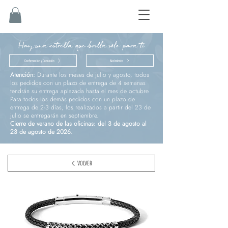
Hay una estrella que brilla sólo para ti
Confirmación y Comunión
Nacimiento
Atención:
Durante los meses de julio y agosto, todos
los pedidos con un plazo de entrega de 4 semanas
tendrán su entrega aplazada hasta el mes de octubre.
Para todos los demás pedidos con un plazo de
entrega de 2-3 días, los realizados a partir del 23 de
julio se entregarán en septiembre.
Cierre de verano de las oficinas: del 3 de agosto al
23 de agosto de 2026.
VOLVER