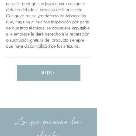
garantía protege sus Joyas contra cualquier
defecto debido al proceso de fabricación.
Cualquier rotura y/o defecto de fabricación
que, tras una minuciosa inspección por parte
de nuestros técnicos, se considere imputable
a la empresa le dará derecho a la reparación
o sustitución gratuita del producto siempre
que haya disponibilidad de los artículos.
IR A FAQ >
Carica altre FAQ...
Lo que piensan los
clientes