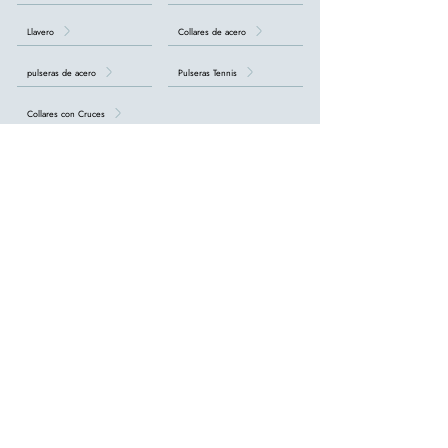
Llavero
Collares de acero
pulseras de acero
Pulseras Tennis
Collares con Cruces
DESCUBRA TODAS LAS COLECCIONES DE HOMBRE >
nuestro
tienda online
Devoluciones en 14 días
Solicitar devolución >
Envío entre 14 días y 4 semanas