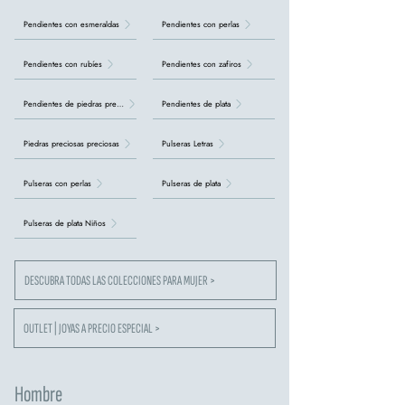
Pendientes con esmeraldas
Pendientes con perlas
Pendientes con rubíes
Pendientes con zafiros
Pendientes de piedras preciosas
Pendientes de plata
Piedras preciosas preciosas
Pulseras Letras
Pulseras con perlas
Pulseras de plata
Pulseras de plata Niños
DESCUBRA TODAS LAS COLECCIONES PARA MUJER >
OUTLET | JOYAS A PRECIO ESPECIAL >
Hombre