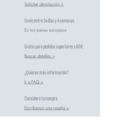
Solicitar devolución >
Envío entre 14 días y 4 semanas
En los países europeos
Gratis para pedidos superiores a 60€
Buscar detalles >
¿Quieres más información?
Ir a FAQ >
Considera tu compra
Escríbenos una reseña >
Comete respeta el medio ambiente
Guía de reciclaje >