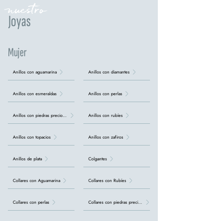
nuestro
Joyas
Mujer
Anillos con aguamarina
Anillos con diamantes
Anillos con esmeraldas
Anillos con perlas
Anillos con piedras preciosas
Anillos con rubíes
Anillos con topacios
Anillos con zafiros
Anillos de plata
Colgantes
Collares con Aguamarina
Collares con Rubíes
Collares con perlas
Collares con piedras preciosas