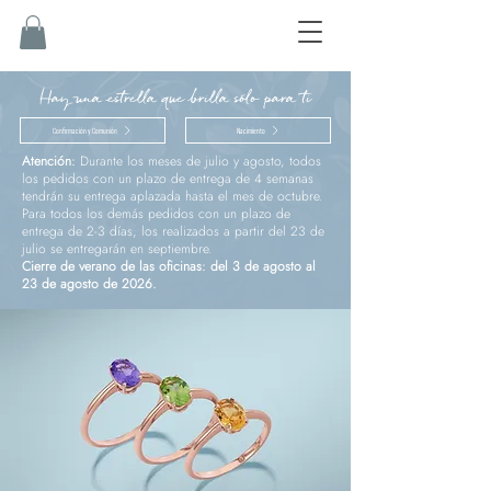
Hay una estrella que brilla sólo para ti
Confirmación y Comunión
Nacimiento
Atención:
Durante los meses de julio y agosto, todos
los pedidos con un plazo de entrega de 4 semanas
tendrán su entrega aplazada hasta el mes de octubre.
Para todos los demás pedidos con un plazo de
entrega de 2-3 días, los realizados a partir del 23 de
julio se entregarán en septiembre.
Cierre de verano de las oficinas: del 3 de agosto al
23 de agosto de 2026.