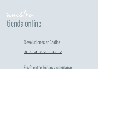
nuestro
tienda online
Devoluciones en 14 días
Solicitar devolución >
Envío entre 14 días y 4 semanas
En los países europeos
Gratis para pedidos superiores a 60€
Buscar detalles >
¿Quieres más información?
Ir a FAQ >