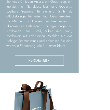
Schmuck für jeden Anlass: ein Geburtstag, ein
Jubiläum, ein Schulabschluss, eine Geburt...
kostbare Kreationen für sie und für ihn als
Glücksbringer für jeden Tag. Geschenkideen
für Männer und Frauen, um Ihre Lieben zu
überraschen: Halsketten, Ohrringe, Ringe und
Armbänder aus Gold, Silber und Stahl,
kombiniert mit Edelsteinen. Wählen Sie das
richtige Schmuckstück und schenken Sie eine
wertvolle Erinnerung, die für immer bleibt.
MEHR ERFAHREN >