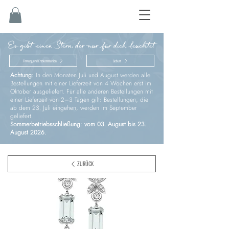
Es gibt einen Stern, der nur für dich leuchtet
Firmung und Erstkommunion
Geburt
Achtung:
In den Monaten Juli und August werden alle
Bestellungen mit einer Lieferzeit von 4 Wochen erst im
Oktober ausgeliefert. Für alle anderen Bestellungen mit
einer Lieferzeit von 2–3 Tagen gilt: Bestellungen, die
ab dem 23. Juli eingehen, werden im September
geliefert.
Sommerbetriebsschließung: vom 03. August bis 23.
August 2026.
ZURÜCK