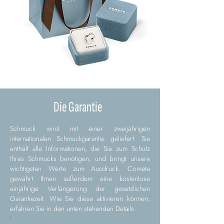
Die Garantie
Schmuck wird mit einer zweijährigen
internationalen Schmuckgarantie geliefert. Sie
enthält alle Informationen, die Sie zum Schutz
Ihres Schmucks benötigen, und bringt unsere
wichtigsten Werte zum Ausdruck. Comete
gewährt Ihnen außerdem eine kostenlose
einjährige Verlängerung der gesetzlichen
Garantiezeit. Wie Sie diese aktivieren können,
erfahren Sie in den unten stehenden Details.
.