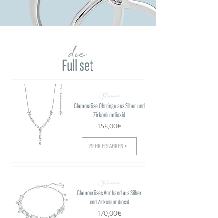
die
Full set
Glamour
Glamouröse Ohrringe aus Silber und
Zirkoniumdioxid
158,00€
MEHR ERFAHREN >
Glamour
Glamouröses Armband aus Silber
und Zirkoniumdioxid
170,00€