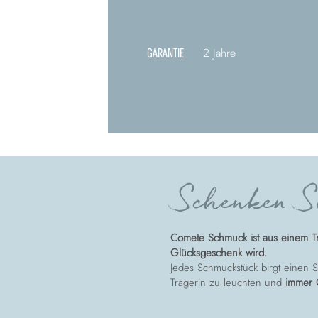
GARANTIE
2 Jahre
Schenken Si
Comete Schmuck ist aus einem T
Glücksgeschenk wird.
Jedes Schmuckstück birgt einen St
Trägerin zu leuchten und
immer 