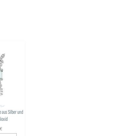
ur
 aus Silber und
ioxid
0€