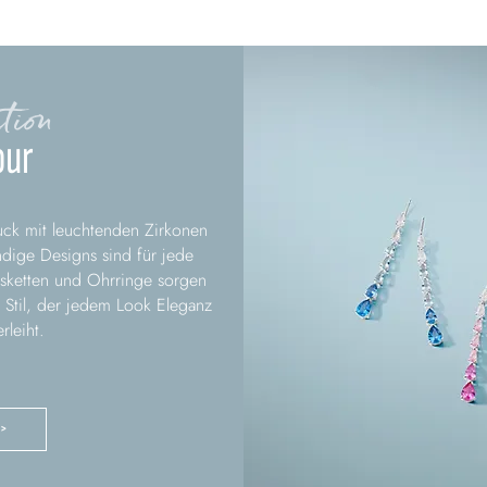
tion
our
uck mit leuchtenden Zirkonen
ndige Designs sind für jede
lsketten und Ohrringe sorgen
 Stil, der jedem Look Eleganz
rleiht.
 >