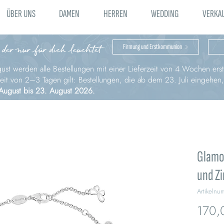
ÜBER UNS
DAMEN
HERREN
WEDDING
VERKA
 der nur für dich leuchtet
Firmung und Erstkommunion
st werden alle Bestellungen mit einer Lieferzeit von 4 Wochen erst 
zeit von 2–3 Tagen gilt: Bestellungen, die ab dem 23. Juli eingehen
August bis 23. August 2026.
Glamo
und Zi
Artikeln
170,