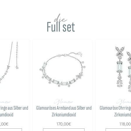
die
Full set
mour
Glamour
Glamo
nge aus Silber und
Glamouröses Armband aus Silber und
Glamouröse Ohrringe
iumdioxid
Zirkoniumdioxid
Zirkoniumd
8,00€
170,00€
118,0