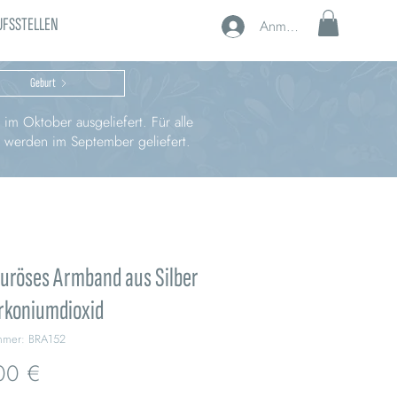
UFSSTELLEN
Anmelden
Geburt
im Oktober ausgeliefert. Für alle
, werden im September geliefert.
uröses Armband aus Silber
rkoniumdioxid
ummer: BRA152
Preis
00 €