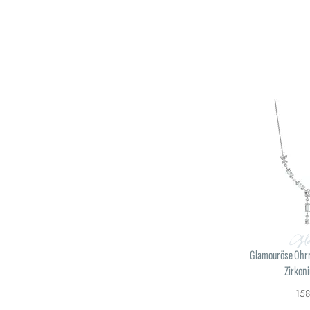
Gla
Glamouröse Ohrri
Zirkon
15