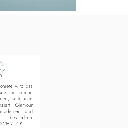
ion
gn
omete wird das
muck mit bunten
uen, hellblauen
ziert. Glamour
 modernen und
n besonderer
e SCHMUCK.