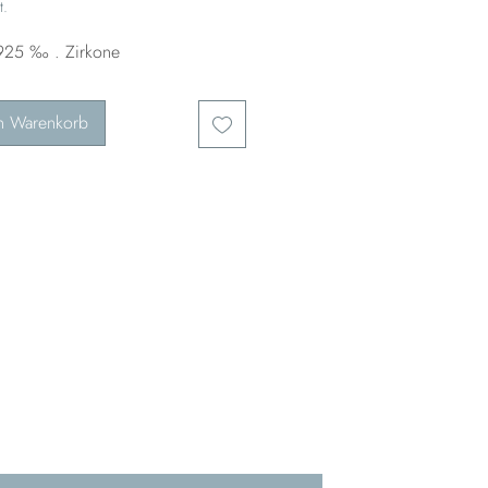
t.
925 ‰ . Zirkone
n Warenkorb