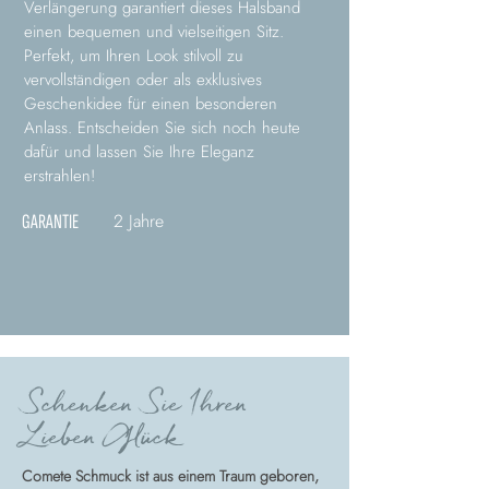
Verlängerung garantiert dieses Halsband
einen bequemen und vielseitigen Sitz.
Perfekt, um Ihren Look stilvoll zu
vervollständigen oder als exklusives
Geschenkidee für einen besonderen
Anlass. Entscheiden Sie sich noch heute
dafür und lassen Sie Ihre Eleganz
erstrahlen!
2 Jahre
GARANTIE
Schenken Sie Ihren
Lieben Glück
Comete Schmuck ist aus einem Traum geboren,