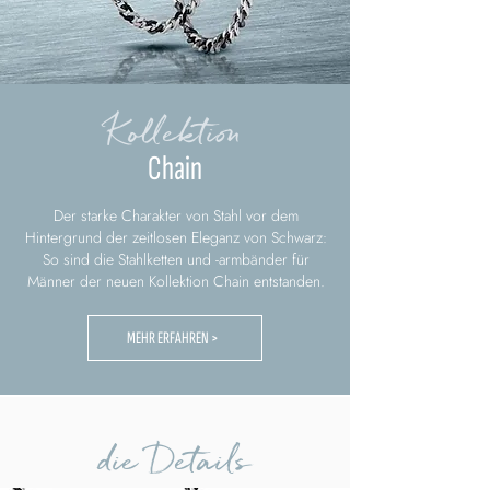
Kollektion
Chain
Der starke Charakter von Stahl vor dem
Hintergrund der zeitlosen Eleganz von Schwarz:
So sind die Stahlketten und -armbänder für
Männer der neuen Kollektion Chain entstanden.
MEHR ERFAHREN >
die Details