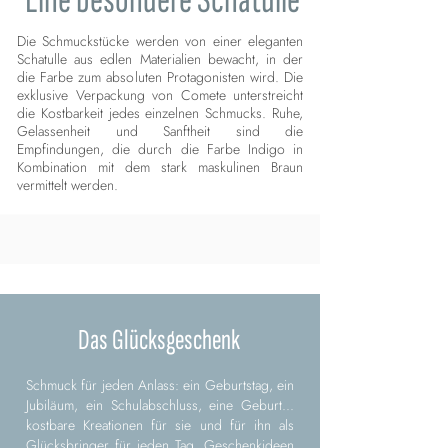
Eine besondere Schatulle
Die Schmuckstücke werden von einer eleganten
Schatulle aus edlen Materialien bewacht, in der
die Farbe zum absoluten Protagonisten wird. Die
exklusive Verpackung von Comete unterstreicht
die Kostbarkeit jedes einzelnen Schmucks. Ruhe,
Gelassenheit und Sanftheit sind die
Empfindungen, die durch die Farbe Indigo in
Kombination mit dem stark maskulinen Braun
vermittelt werden.
Das Glücksgeschenk
Schmuck für jeden Anlass: ein Geburtstag, ein
Jubiläum, ein Schulabschluss, eine Geburt...
kostbare Kreationen für sie und für ihn als
Glücksbringer für jeden Tag. Geschenkideen