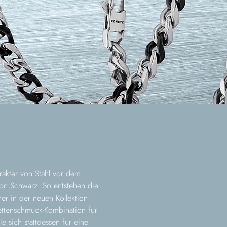
rakter von Stahl vor dem
von Schwarz: So entstehen die
er in der neuen Kollektion
ettenschmuck-Kombination für
e sich stattdessen für eine