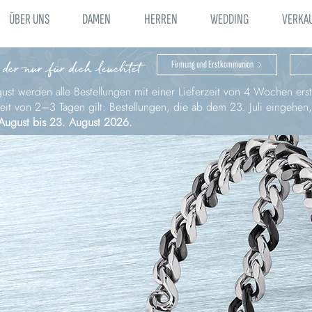
ÜBER UNS
DAMEN
HERREN
WEDDING
VERKA
 der nur für dich leuchtet
Firmung und Erstkommunion
st werden alle Bestellungen mit einer Lieferzeit von 4 Wochen erst 
zeit von 2–3 Tagen gilt: Bestellungen, die ab dem 23. Juli eingehen
August bis 23. August 2026.