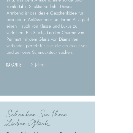
sind, was dem Armband eine solide und
komfortable Struktur verleiht. Dieses
Armband ist das ideale Geschenkidee für
besondere Anlässe oder um Ihrem Alltagsstil
einen Hauch von Klasse und Luxus zu
verleihen. Ein Stück, das den Charme von
Perlmutt mit dem Glanz von Diamanten
verbindet, perfekt für alle, die ein exklusives
und zeitloses Schmuckstück suchen.
2 Jahre
GARANTIE
Schenken Sie Ihren
Lieben Glück