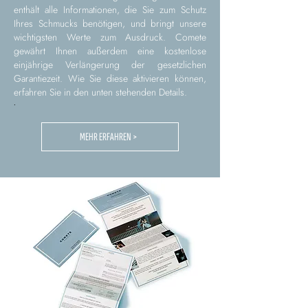
enthält alle Informationen, die Sie zum Schutz
Ihres Schmucks benötigen, und bringt unsere
wichtigsten Werte zum Ausdruck. Comete
gewährt Ihnen außerdem eine kostenlose
einjährige Verlängerung der gesetzlichen
Garantiezeit. Wie Sie diese aktivieren können,
erfahren Sie in den unten stehenden Details.
.
MEHR ERFAHREN >