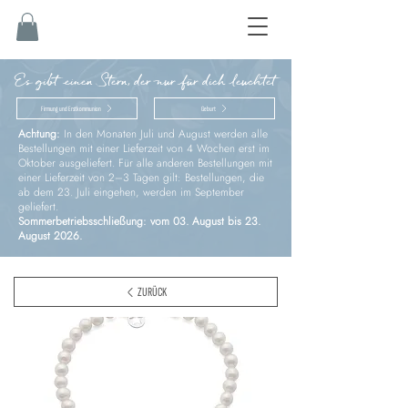
Es gibt einen Stern, der nur für dich leuchtet
Firmung und Erstkommunion
Geburt
Achtung:
In den Monaten Juli und August werden alle
Bestellungen mit einer Lieferzeit von 4 Wochen erst im
Oktober ausgeliefert. Für alle anderen Bestellungen mit
einer Lieferzeit von 2–3 Tagen gilt: Bestellungen, die
ab dem 23. Juli eingehen, werden im September
geliefert.
Sommerbetriebsschließung: vom 03. August bis 23.
August 2026.
ZURÜCK