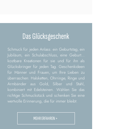
Das Glücksgeschenk
Schmuck für jeden Anlass: ein Geburtstag, ein
Jubiläum, ein Schulabschluss, eine Geburt...
kostbare Kreationen für sie und für ihn als
Glücksbringer für jeden Tag. Geschenkideen
für Männer und Frauen, um Ihre Lieben zu
überraschen: Halsketten, Ohrringe, Ringe und
Armbänder aus Gold, Silber und Stahl,
kombiniert mit Edelsteinen. Wählen Sie das
richtige Schmuckstück und schenken Sie eine
wertvolle Erinnerung, die für immer bleibt.
MEHR ERFAHREN >