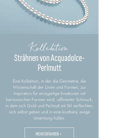
Kollektion
Strähnen von Acquadolce-
Perlmutt
Eine Kollektion, in der die Geometrie, die
Wissenschaft der Linien und Formen, zur
Inspiration für einzigartige Kreationen mit
harmonischen Formen wird, raffinierter Schmuck,
in dem sich Gold und Perlmutt mit Stil verflechten,
sich selbst geben und in eine kostbare, ewige
Umarmung hüllen.
MEHR ERFAHREN >