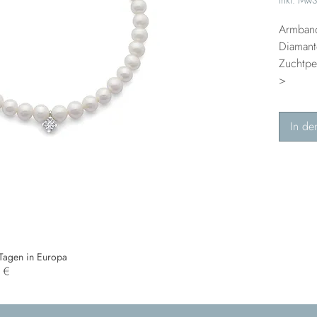
Armban
Diamant
Zuchtpe
>
In de
 Tagen in Europa
0 €