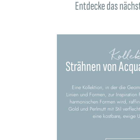
Entdecke das nächst
Kollek
Strähnen von Acqu
Eine Kollektion, in der die Geom
Linien und Formen, zur Inspiration f
harmonischen Formen wird, raffin
Gold und Perlmutt mit Stil verflech
eine kostbare, ewige 