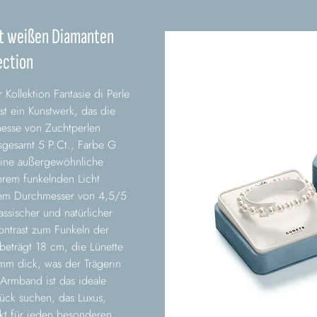
it weißen Diamanten
ection
llektion Fantasie di Perle
 ein Kunstwerk, das die
nesse von Zuchtperlen
sgesamt 5 P.Ct., Farbe G
 eine außergewöhnliche
hrem funkelnden Licht
inem Durchmesser von 4,5/5
ssischer und natürlicher
ontrast zum Funkeln der
eträgt 18 cm, die Lünette
m dick, was der Trägerin
s Armband ist das ideale
tück suchen, das Luxus,
ekt für jeden besonderen