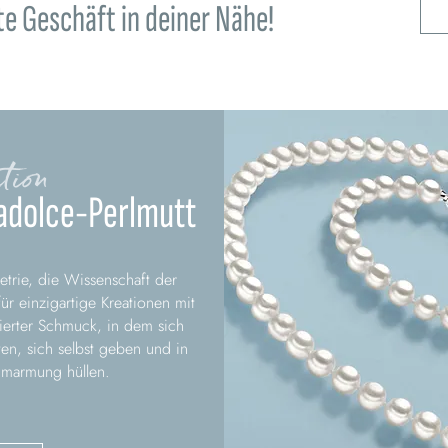
e Geschäft in deiner Nähe!
tion
adolce-Perlmutt
etrie, die Wissenschaft der
ür einzigartige Kreationen mit
ierter Schmuck, in dem sich
ten, sich selbst geben und in
Umarmung hüllen.