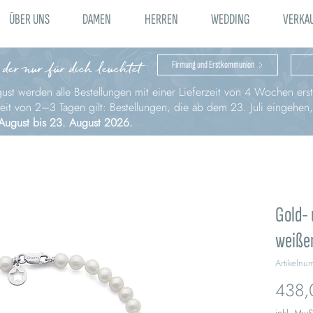
ÜBER UNS
DAMEN
HERREN
WEDDING
VERKA
 der nur für dich leuchtet
Firmung und Erstkommunion
st werden alle Bestellungen mit einer Lieferzeit von 4 Wochen erst 
zeit von 2–3 Tagen gilt: Bestellungen, die ab dem 23. Juli eingehen
August bis 23. August 2026.
Gold-
weiße
Artikeln
438,
inkl. MwS