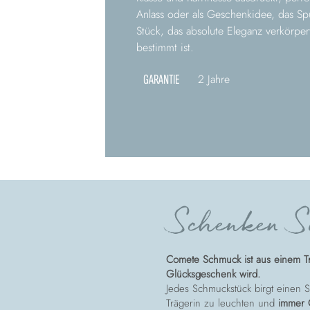
Anlass oder als Geschenkidee, das Spur
Stück, das absolute Eleganz verkörper
bestimmt ist.
GARANTIE
2 Jahre
Schenken Si
Comete Schmuck ist aus einem T
Glücksgeschenk wird.
Jedes Schmuckstück birgt einen St
Trägerin zu leuchten und
immer 