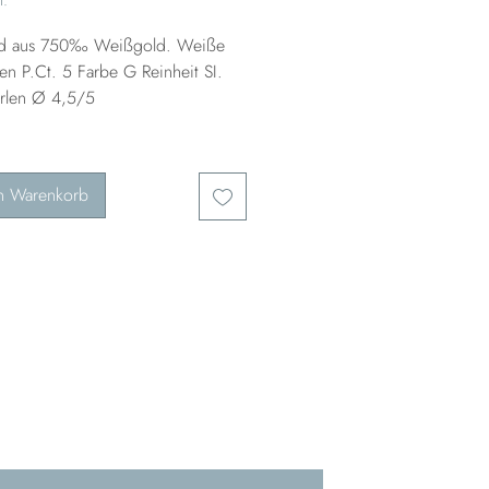
d aus 750‰ Weißgold. Weiße
en P.Ct. 5 Farbe G Reinheit SI.
rlen Ø 4,5/5
n Warenkorb