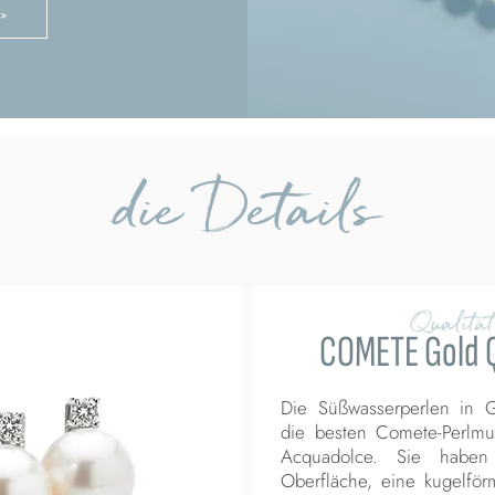
 >
die Details
Qualität
COMETE Gold Q
Die Süßwasserperlen in Go
die besten Comete-Perlmut
Acquadolce. Sie haben
Oberfläche, eine kugelför