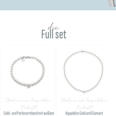
die
Full set
Strähnen von Acquadolce-
Strähnen von Acquadolce-
Perlmutt
Perlmutt
Gold- und Perlenarmband mit weißem
Aquadolce Gold und Diamant