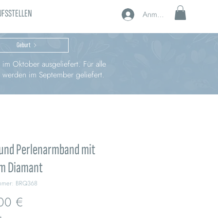
UFSSTELLEN
Anmelden
Geburt
im Oktober ausgeliefert. Für alle
, werden im September geliefert.
 und Perlenarmband mit
m Diamant
ummer: BRQ368
Preis
00 €
t.