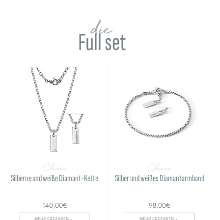
die
Full set
Chain
Chain
Silberne und weiße Diamant-Kette
Silber und weißes Diamantarmband
140,00€
98,00€
MEHR ERFAHREN >
MEHR ERFAHREN >