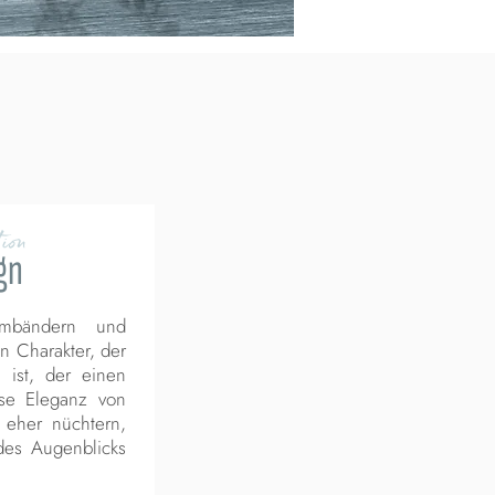
ion
gn
rmbändern und
n Charakter, der
 ist, der einen
ose Eleganz von
r eher nüchtern,
des Augenblicks