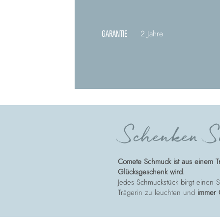
GARANTIE
2 Jahre
Schenken Si
Comete Schmuck ist aus einem T
Glücksgeschenk wird.
Jedes Schmuckstück birgt einen St
Trägerin zu leuchten und
immer 