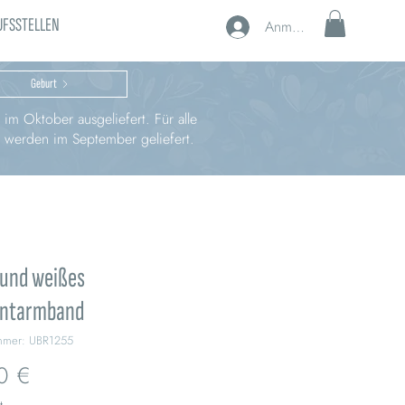
UFSSTELLEN
Anmelden
Geburt
im Oktober ausgeliefert. Für alle
, werden im September geliefert.
 und weißes
ntarmband
ummer: UBR1255
Preis
0 €
t.