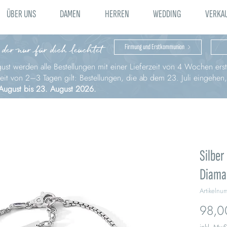
ÜBER UNS
DAMEN
HERREN
WEDDING
VERKA
 der nur für dich leuchtet
Firmung und Erstkommunion
st werden alle Bestellungen mit einer Lieferzeit von 4 Wochen erst 
zeit von 2–3 Tagen gilt: Bestellungen, die ab dem 23. Juli eingehen
August bis 23. August 2026.
Silber
Diama
Artikeln
98,0
inkl. MwS