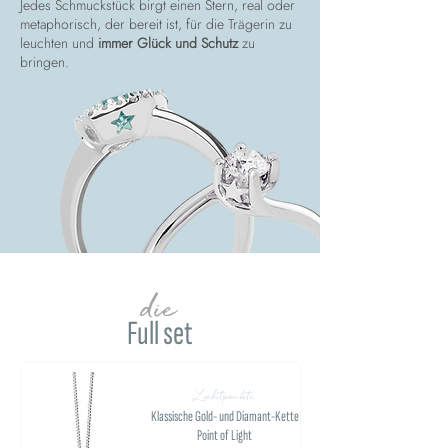
Jedes Schmuckstück birgt einen Stern, real oder
metaphorisch, der bereit ist, für die Trägerin zu
leuchten und
immer Glück und Schutz
zu
bringen.
die
Full set
Lichtpunkte
Klassische Gold- und Diamant-Kette
Point of Light