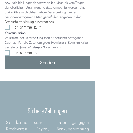
bzw., falls ich jünger als sechzehn bin, dass ich vom Träger 
der elterlichen Verantwortung dazu ermächtigt worden bin, 
und erkläre mich daher mit der Verarbeitung meiner 
personenbezogenen Daten gemäß den Angaben in der 
Datenschutzerklärung einverstanden
.
Ich stimme zu
*
Kommunikation
Ich stimme der Verarbeitung meiner personenbezogenen 
Daten zu. Für die Zusendung des Newsletters, Kommunikation 
via Telefon (sms, WhatsApp, Sprachanruf)
Ich stimme zu
Senden
Sichere Zahlungen
Sie können sicher mit allen gängigen
Kreditkarten, Paypal, Banküberweisung