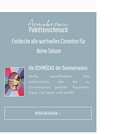
Armokromie
Palettenschmuck
Entdecke alle wertvollen Cometen für
deine Saison
Die SCHMÜCKE der Sommersaison
Sanfte, pastellfarbene Töne
unterstreichen alle, die zur
Sommersaison gehören: Aquamarin,
Topas und Saphir sind perfekt
MEHR ERFAHREN >