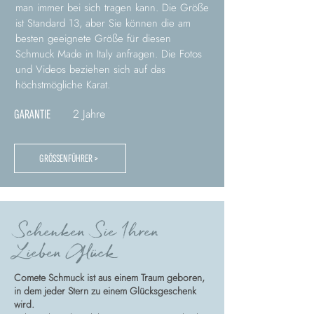
man immer bei sich tragen kann. Die Größe
ist Standard 13, aber Sie können die am
besten geeignete Größe für diesen
Schmuck Made in Italy anfragen. Die Fotos
und Videos beziehen sich auf das
höchstmögliche Karat.
2 Jahre
GARANTIE
GRÖSSENFÜHRER >
Schenken Sie Ihren
Lieben Glück
Comete Schmuck ist aus einem Traum geboren,
in dem jeder Stern zu einem Glücksgeschenk
wird.