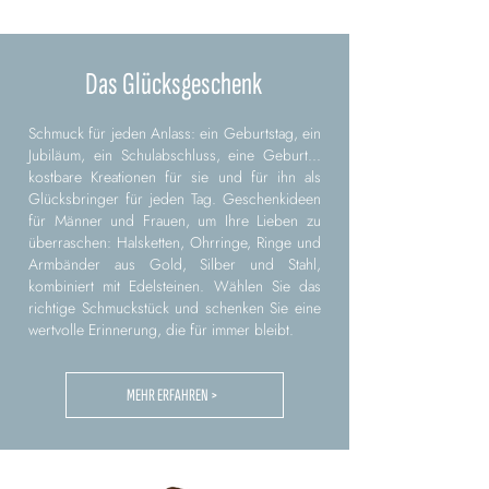
Das Glücksgeschenk
Schmuck für jeden Anlass: ein Geburtstag, ein
Jubiläum, ein Schulabschluss, eine Geburt...
kostbare Kreationen für sie und für ihn als
Glücksbringer für jeden Tag. Geschenkideen
für Männer und Frauen, um Ihre Lieben zu
überraschen: Halsketten, Ohrringe, Ringe und
Armbänder aus Gold, Silber und Stahl,
kombiniert mit Edelsteinen. Wählen Sie das
richtige Schmuckstück und schenken Sie eine
wertvolle Erinnerung, die für immer bleibt.
MEHR ERFAHREN >