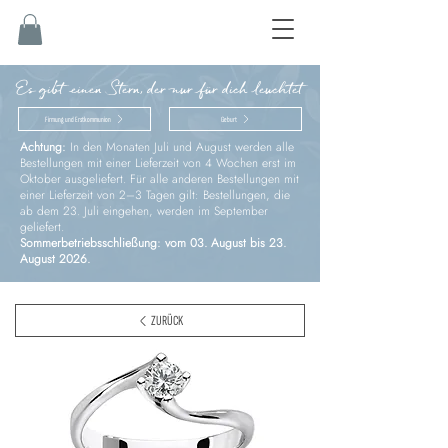
Es gibt einen Stern, der nur für dich leuchtet
Firmung und Erstkommunion
Geburt
Achtung:
In den Monaten Juli und August werden alle
Bestellungen mit einer Lieferzeit von 4 Wochen erst im
Oktober ausgeliefert. Für alle anderen Bestellungen mit
einer Lieferzeit von 2–3 Tagen gilt: Bestellungen, die
ab dem 23. Juli eingehen, werden im September
geliefert.
Sommerbetriebsschließung: vom 03. August bis 23.
August 2026.
ZURÜCK