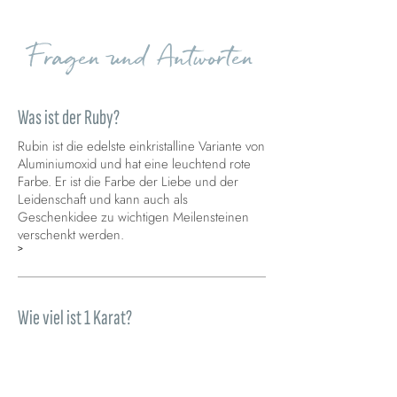
Fragen und Antworten
Was ist der Ruby?
Rubin ist die edelste einkristalline Variante von
Aluminiumoxid und hat eine leuchtend rote
Farbe. Er ist die Farbe der Liebe und der
Leidenschaft und kann auch als
Geschenkidee zu wichtigen Meilensteinen
verschenkt werden.
>
Wie viel ist 1 Karat?
Ein Stein von 1 Karat, der 100 Karatpunkten
entspricht, misst mit einem Kaliber 6,4 mm.
0,25 Karat entsprechen 4 mm, 0,50 5,2 mm,