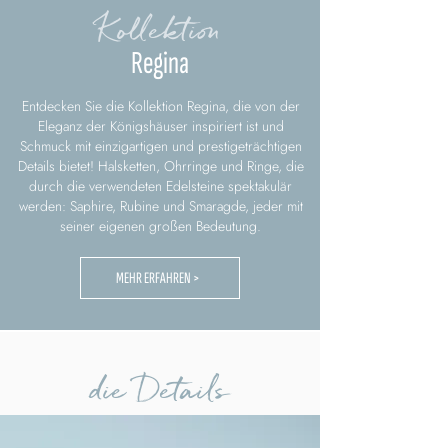
Kollektion
Regina
Entdecken Sie die Kollektion Regina, die von der
Eleganz der Königshäuser inspiriert ist und
Schmuck mit einzigartigen und prestigeträchtigen
Details bietet! Halsketten, Ohrringe und Ringe, die
durch die verwendeten Edelsteine spektakulär
werden: Saphire, Rubine und Smaragde, jeder mit
seiner eigenen großen Bedeutung.
MEHR ERFAHREN >
die Details