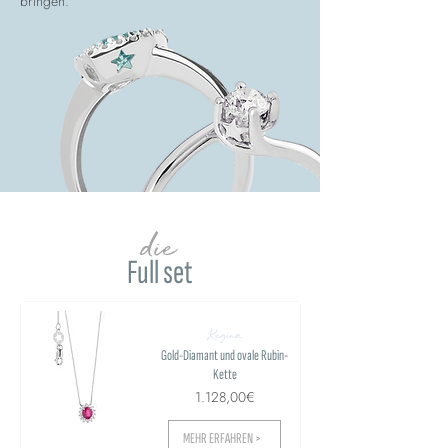
bringen.
die
Full set
Regina
Gold-Diamant und ovale Rubin-
Kette
1.128,00€
MEHR ERFAHREN >