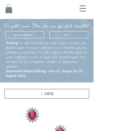
Es gibt einen Stern, der nur für dich leuchtet
Firmung und Erstkommunion
Geburt
Achtung:
In den Monaten Juli und August werden alle
Bestellungen mit einer Lieferzeit von 4 Wochen erst im
Oktober ausgeliefert. Für alle anderen Bestellungen mit
einer Lieferzeit von 2–3 Tagen gilt: Bestellungen, die
ab dem 23. Juli eingehen, werden im September
geliefert.
Sommerbetriebsschließung: vom 03. August bis 23.
August 2026.
ZURÜCK