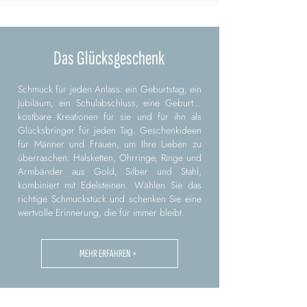
Das Glücksgeschenk
Schmuck für jeden Anlass: ein Geburtstag, ein
Jubiläum, ein Schulabschluss, eine Geburt...
kostbare Kreationen für sie und für ihn als
Glücksbringer für jeden Tag. Geschenkideen
für Männer und Frauen, um Ihre Lieben zu
überraschen: Halsketten, Ohrringe, Ringe und
Armbänder aus Gold, Silber und Stahl,
kombiniert mit Edelsteinen. Wählen Sie das
richtige Schmuckstück und schenken Sie eine
wertvolle Erinnerung, die für immer bleibt.
MEHR ERFAHREN >