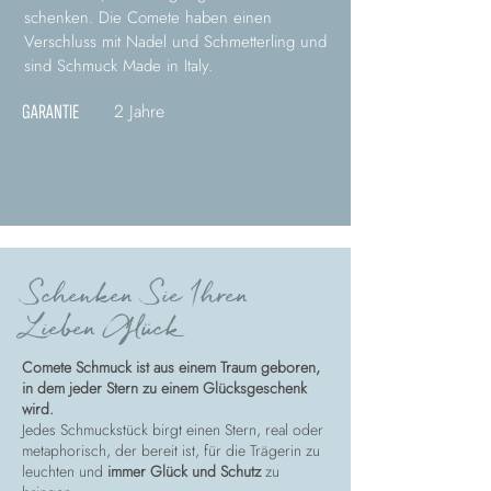
schenken. Die Comete haben einen
Verschluss mit Nadel und Schmetterling und
sind Schmuck Made in Italy.
2 Jahre
GARANTIE
Schenken Sie Ihren
Lieben Glück
Comete Schmuck ist aus einem Traum geboren,
in dem jeder Stern zu einem Glücksgeschenk
wird.
Jedes Schmuckstück birgt einen Stern, real oder
metaphorisch, der bereit ist, für die Trägerin zu
leuchten und
immer Glück und Schutz
zu