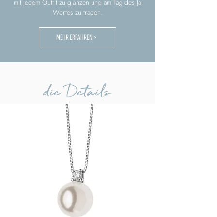
mit jedem Outfit zu glänzen und am Tag des Ja-
Wortes zu tragen.
MEHR ERFAHREN >
die Details