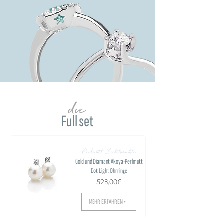
die
Full set
Perlmutt-Lichtpunkte
Gold und Diamant Akoya-Perlmutt
Dot Light Ohrringe
528,00€
MEHR ERFAHREN >