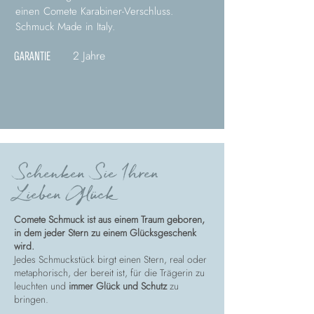
einen Comete Karabiner-Verschluss.
Schmuck Made in Italy.
2 Jahre
GARANTIE
Schenken Sie Ihren
Lieben Glück
Comete Schmuck ist aus einem Traum geboren,
in dem jeder Stern zu einem Glücksgeschenk
wird.
Jedes Schmuckstück birgt einen Stern, real oder
metaphorisch, der bereit ist, für die Trägerin zu
leuchten und
immer Glück und Schutz
zu
bringen.