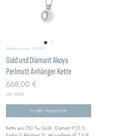
Artikelnummer: GLP539
Gold und Diamant Akoya
Perlmutt Anhänger Kette
Preis
668,00 €
inkl. MwSt.
In den Warenkorb
Kette aus 750 ‰ Gold. Diamant P.Ct 5
Farbe G Reinheit SI. Akoya-Perle Ø 7,5/8