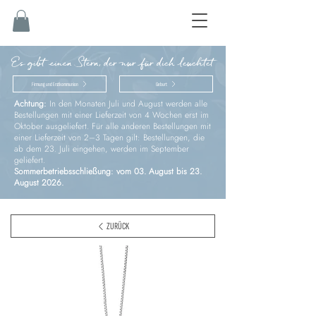
Es gibt einen Stern, der nur für dich leuchtet
Firmung und Erstkommunion
Geburt
Achtung:
In den Monaten Juli und August werden alle
Bestellungen mit einer Lieferzeit von 4 Wochen erst im
Oktober ausgeliefert. Für alle anderen Bestellungen mit
einer Lieferzeit von 2–3 Tagen gilt: Bestellungen, die
ab dem 23. Juli eingehen, werden im September
geliefert.
Sommerbetriebsschließung: vom 03. August bis 23.
August 2026.
ZURÜCK