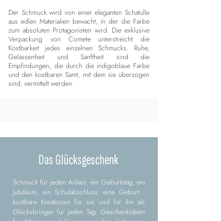
Der Schmuck wird von einer eleganten Schatulle
aus edlen Materialien bewacht, in der die Farbe
zum absoluten Protagonisten wird. Die exklusive
Verpackung von Comete unterstreicht die
Kostbarkeit jedes einzelnen Schmucks. Ruhe,
Gelassenheit und Sanftheit sind die
Empfindungen, die durch die indigoblaue Farbe
und den kostbaren Samt, mit dem sie überzogen
sind, vermittelt werden.
Das Glücksgeschenk
Schmuck für jeden Anlass: ein Geburtstag, ein
Jubiläum, ein Schulabschluss, eine Geburt...
kostbare Kreationen für sie und für ihn als
Glücksbringer für jeden Tag. Geschenkideen