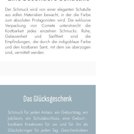
Der Schmuck wird von einer eleganten Schatulle
aus edlen Materialien bewacht, in der die Farbe
zum absoluten Protagonisten wird. Die exklusive
Verpackung von Comete unterstreicht die
Kostbarkeit jedes einzelnen Schmucks. Ruhe,
Gelassenheit und Sanftheit sind die
Empfindungen, die durch die indigoblaue Farbe
und den kostbaren Samt, mit dem sie überzogen
sind, vermittelt werden.
Das Glücksgeschenk
Schmuck für jeden Anlass: ein Geburtstag, ein
Jubiläum, ein Schulabschluss, eine Geburt...
kostbare Kreationen für sie und für ihn als
Glücksbringer für jeden Tag. Geschenkideen