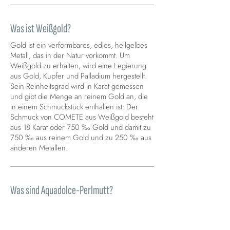
Was ist Weißgold?
Gold ist ein verformbares, edles, hellgelbes
Metall, das in der Natur vorkommt. Um
Weißgold zu erhalten, wird eine Legierung
aus Gold, Kupfer und Palladium hergestellt.
Sein Reinheitsgrad wird in Karat gemessen
und gibt die Menge an reinem Gold an, die
in einem Schmuckstück enthalten ist: Der
Schmuck von COMETE aus Weißgold besteht
aus 18 Karat oder 750 ‰ Gold und damit zu
750 ‰ aus reinem Gold und zu 250 ‰ aus
anderen Metallen.
Was sind Aquadolce-Perlmutt?
Süßwasserperlen werden in Flüssen und
Seen gezüchtet und weisen eine größere
Vielfalt an Farben und Formen auf.