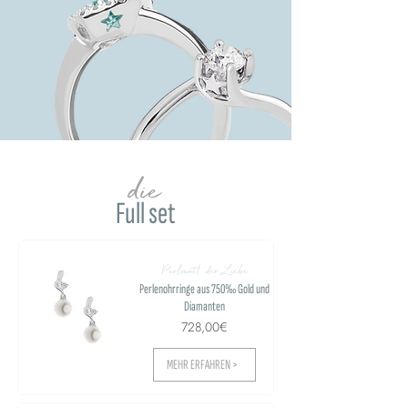
die
Full set
Perlmutt der Liebe
Perlenohrringe aus 750‰ Gold und
Diamanten
728,00€
MEHR ERFAHREN >