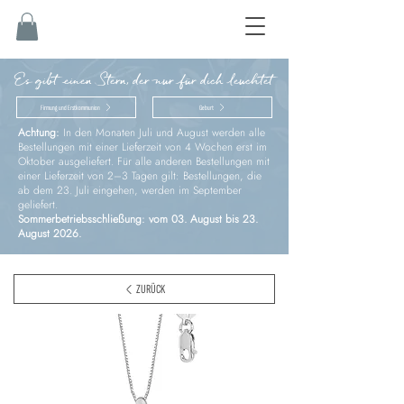
Es gibt einen Stern, der nur für dich leuchtet
Firmung und Erstkommunion
Geburt
Achtung:
In den Monaten Juli und August werden alle
Bestellungen mit einer Lieferzeit von 4 Wochen erst im
Oktober ausgeliefert. Für alle anderen Bestellungen mit
einer Lieferzeit von 2–3 Tagen gilt: Bestellungen, die
ab dem 23. Juli eingehen, werden im September
geliefert.
Sommerbetriebsschließung: vom 03. August bis 23.
August 2026.
ZURÜCK