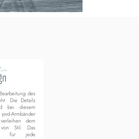
ion
gn
 Bearbeitung des
eht. Die Details
ed bei diesem
e pvd-Armbänder
verleihen dem
von Stil. Das
dee für jede