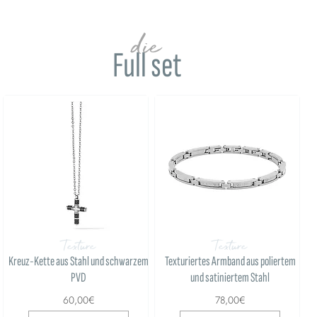
die
Full set
Texture
Texture
Kreuz-Kette aus Stahl und schwarzem
Texturiertes Armband aus poliertem
PVD
und satiniertem Stahl
60,00€
78,00€