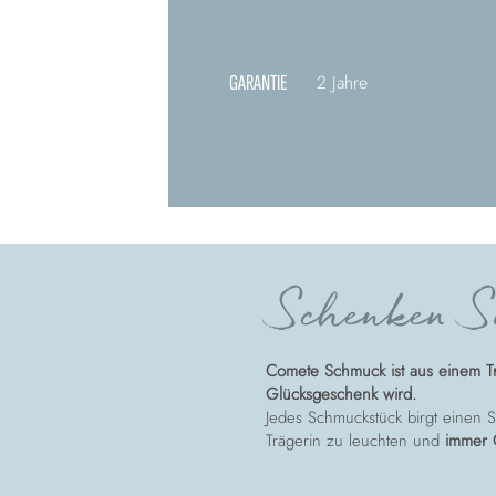
GARANTIE
2 Jahre
Schenken Si
Comete Schmuck ist aus einem T
Glücksgeschenk wird.
Jedes Schmuckstück birgt einen St
Trägerin zu leuchten und
immer 