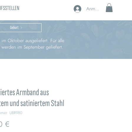
UFSSTELLEN
Anmelden
Geburt
im Oktober ausgeliefert. Für alle
, werden im September geliefert.
riertes Armband aus
tem und satiniertem Stahl
ummer: UBR980
Preis
0 €