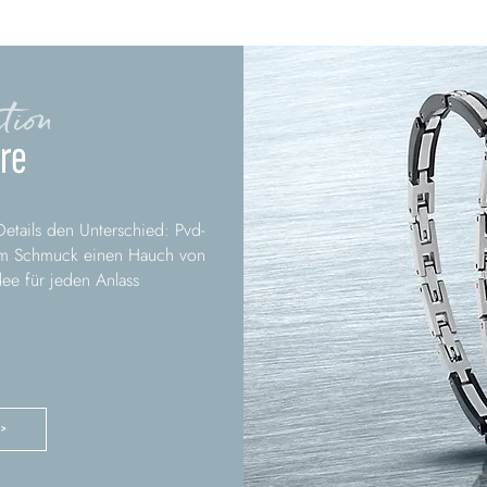
tion
re
tails den Unterschied: Pvd-
dem Schmuck einen Hauch von
dee für jeden Anlass
 >