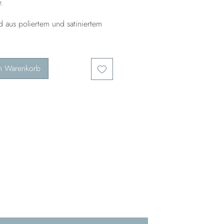
t.
 aus poliertem und satiniertem
n Warenkorb