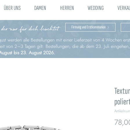
ÜBER UNS
DAMEN
HERREN
WEDDING
VERKA
 der nur für dich leuchtet
Firmung und Erstkommunion
st werden alle Bestellungen mit einer Lieferzeit von 4 Wochen erst 
zeit von 2–3 Tagen gilt: Bestellungen, die ab dem 23. Juli eingehen
August bis 23. August 2026.
Textu
polier
Artikeln
78,0