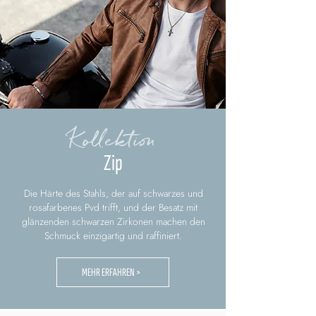
Kollektion
Zip
Die Härte des Stahls, der auf schwarzes und
rosafarbenes Pvd trifft, und der Besatz mit
glänzenden schwarzen Zirkonen machen den
Schmuck einzigartig und raffiniert.
MEHR ERFAHREN >