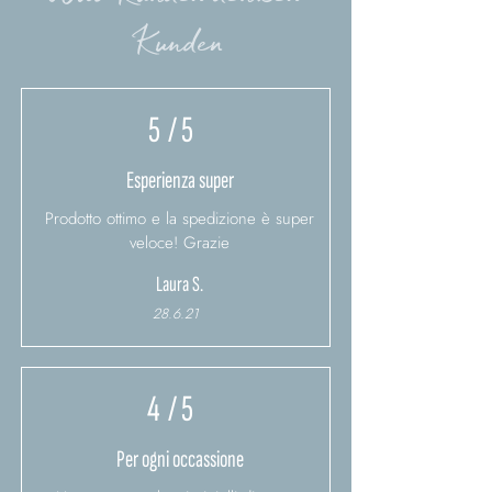
Kunden
5
/ 5
Esperienza super
Prodotto ottimo e la spedizione è super
veloce! Grazie
Laura S.
28.6.21
4
/ 5
Per ogni occassione