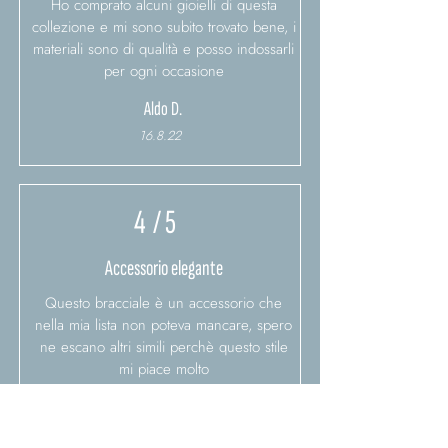
Ho comprato alcuni gioielli di questa
collezione e mi sono subito trovato bene, i
materiali sono di qualità e posso indossarli
per ogni occasione
Aldo D.
16.8.22
4
/ 5
Accessorio elegante
Questo bracciale è un accessorio che
nella mia lista non poteva mancare, spero
ne escano altri simili perchè questo stile
mi piace molto
Silvio G.
21.11.22