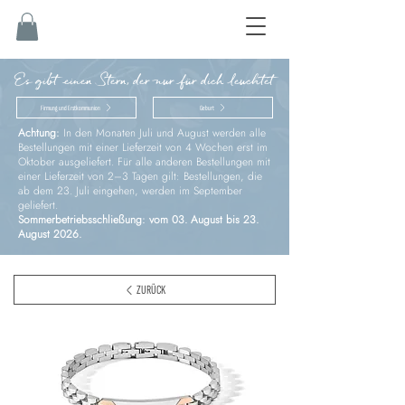
Es gibt einen Stern, der nur für dich leuchtet
Firmung und Erstkommunion
Geburt
Achtung:
In den Monaten Juli und August werden alle
Bestellungen mit einer Lieferzeit von 4 Wochen erst im
Oktober ausgeliefert. Für alle anderen Bestellungen mit
einer Lieferzeit von 2–3 Tagen gilt: Bestellungen, die
ab dem 23. Juli eingehen, werden im September
geliefert.
Sommerbetriebsschließung: vom 03. August bis 23.
August 2026.
ZURÜCK