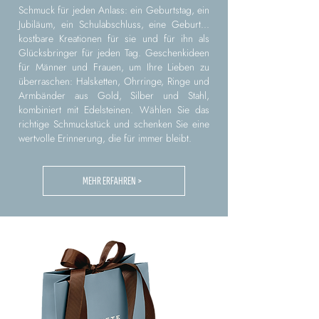
Schmuck für jeden Anlass: ein Geburtstag, ein
Jubiläum, ein Schulabschluss, eine Geburt...
kostbare Kreationen für sie und für ihn als
Glücksbringer für jeden Tag. Geschenkideen
für Männer und Frauen, um Ihre Lieben zu
überraschen: Halsketten, Ohrringe, Ringe und
Armbänder aus Gold, Silber und Stahl,
kombiniert mit Edelsteinen. Wählen Sie das
richtige Schmuckstück und schenken Sie eine
wertvolle Erinnerung, die für immer bleibt.
MEHR ERFAHREN >