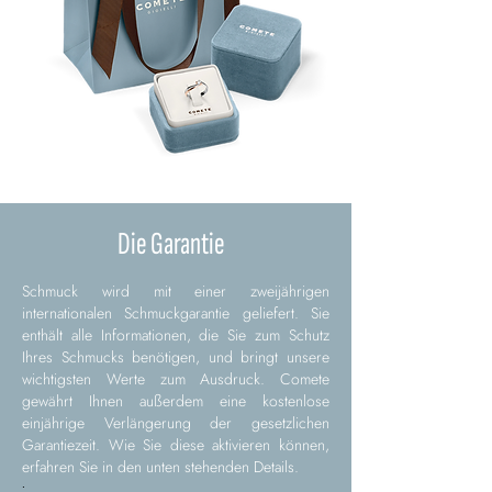
Die Garantie
Schmuck wird mit einer zweijährigen
internationalen Schmuckgarantie geliefert. Sie
enthält alle Informationen, die Sie zum Schutz
Ihres Schmucks benötigen, und bringt unsere
wichtigsten Werte zum Ausdruck. Comete
gewährt Ihnen außerdem eine kostenlose
einjährige Verlängerung der gesetzlichen
Garantiezeit. Wie Sie diese aktivieren können,
erfahren Sie in den unten stehenden Details.
.