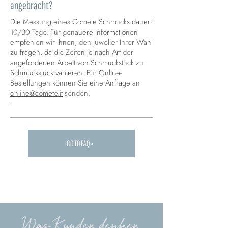
angebracht?
Die Messung eines Comete Schmucks dauert
10/30 Tage. Für genauere Informationen
empfehlen wir Ihnen, den Juwelier Ihrer Wahl
zu fragen, da die Zeiten je nach Art der
angeforderten Arbeit von Schmuckstück zu
Schmuckstück variieren. Für Online-
Bestellungen können Sie eine Anfrage an
online@comete.it
senden.
.
GO TO FAQ >
Carica altre FAQ...
Was Kunden denken