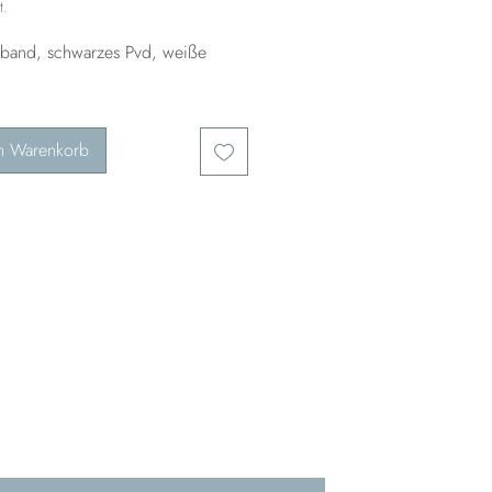
t.
mband, schwarzes Pvd, weiße
n Warenkorb