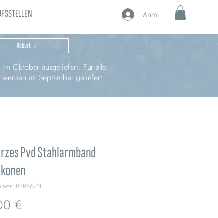
UFSSTELLEN
Anmelden
Geburt
im Oktober ausgeliefert. Für alle
, werden im September geliefert.
rzes Pvd Stahlarmband
rkonen
ummer: UBR662N
Preis
00 €