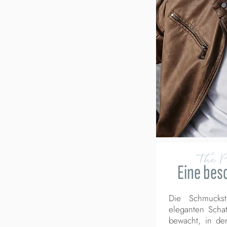
The 
Eine bes
Die Schmucks
eleganten Schat
bewacht, in de