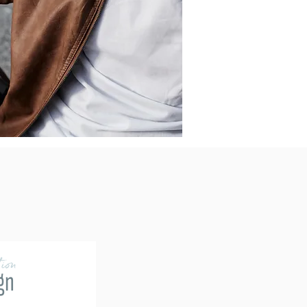
ion
gn