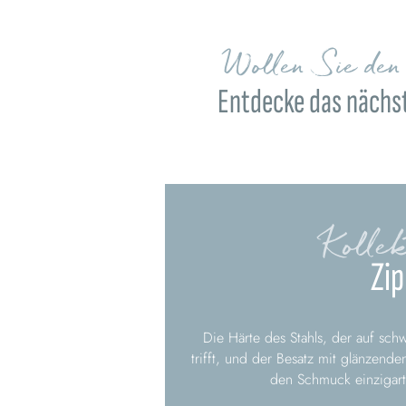
Wollen Sie de
Entdecke das nächst
Kollek
Zip
Die Härte des Stahls, der auf sch
trifft, und der Besatz mit glänzen
den Schmuck einzigarti