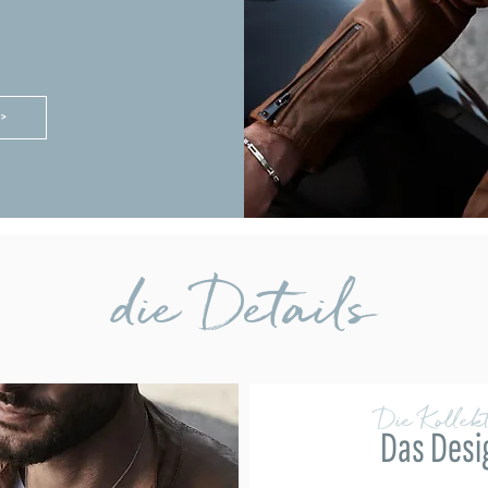
 >
die Details
Die Kollekt
Das Desi