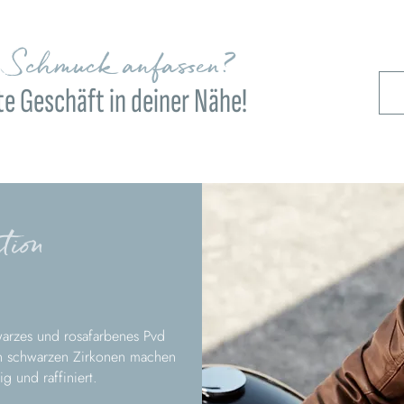
n Schmuck anfassen?
e Geschäft in deiner Nähe!
tion
warzes und rosafarbenes Pvd
den schwarzen Zirkonen machen
g und raffiniert.