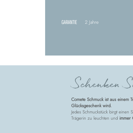
GARANTIE
2 Jahre
Schenken Si
Comete Schmuck ist aus einem T
Glücksgeschenk wird.
Jedes Schmuckstück birgt einen St
Trägerin zu leuchten und
immer 