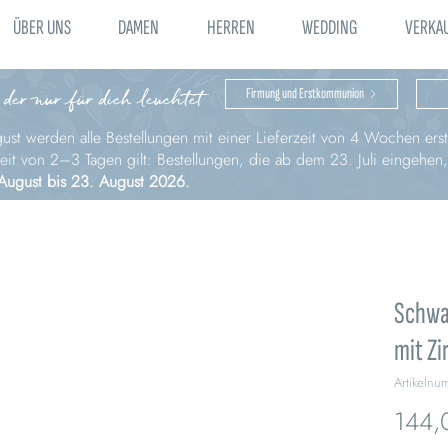
ÜBER UNS
DAMEN
HERREN
WEDDING
VERKA
 der nur für dich leuchtet
Firmung und Erstkommunion
st werden alle Bestellungen mit einer Lieferzeit von 4 Wochen erst 
zeit von 2–3 Tagen gilt: Bestellungen, die ab dem 23. Juli eingehen
August bis 23. August 2026.
Schwa
mit Zi
Artikeln
144,