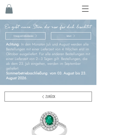
Es gibt einen Stern, der nur für dich leuchtet
Firmung und Erstkommunion
Geburt
Achtung:
In den Monaten Juli und August werden alle
Bestellungen mit einer Lieferzeit von 4 Wochen erst im
Oktober ausgeliefert. Für alle anderen Bestellungen mit
einer Lieferzeit von 2–3 Tagen gilt: Bestellungen, die
ab dem 23. Juli eingehen, werden im September
geliefert.
Sommerbetriebsschließung: vom 03. August bis 23.
August 2026.
ZURÜCK