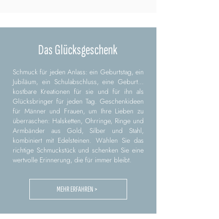
Das Glücksgeschenk
Schmuck für jeden Anlass: ein Geburtstag, ein
Jubiläum, ein Schulabschluss, eine Geburt...
kostbare Kreationen für sie und für ihn als
Glücksbringer für jeden Tag. Geschenkideen
für Männer und Frauen, um Ihre Lieben zu
überraschen: Halsketten, Ohrringe, Ringe und
Armbänder aus Gold, Silber und Stahl,
kombiniert mit Edelsteinen. Wählen Sie das
richtige Schmuckstück und schenken Sie eine
wertvolle Erinnerung, die für immer bleibt.
MEHR ERFAHREN >