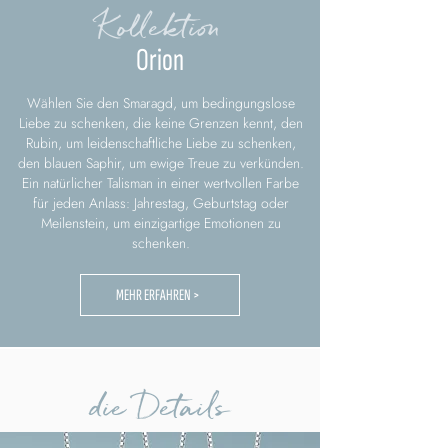
Kollektion
Orion
Wählen Sie den Smaragd, um bedingungslose
Liebe zu schenken, die keine Grenzen kennt, den
Rubin, um leidenschaftliche Liebe zu schenken,
den blauen Saphir, um ewige Treue zu verkünden.
Ein natürlicher Talisman in einer wertvollen Farbe
für jeden Anlass: Jahrestag, Geburtstag oder
Meilenstein, um einzigartige Emotionen zu
schenken.
MEHR ERFAHREN >
die Details