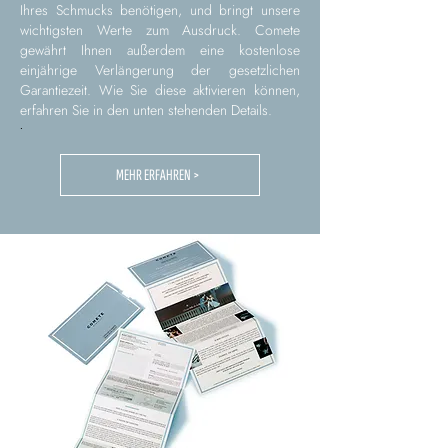
Ihres Schmucks benötigen, und bringt unsere
wichtigsten Werte zum Ausdruck. Comete
gewährt Ihnen außerdem eine kostenlose
einjährige Verlängerung der gesetzlichen
Garantiezeit. Wie Sie diese aktivieren können,
erfahren Sie in den unten stehenden Details.
.
MEHR ERFAHREN >