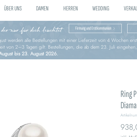
ÜBER UNS
DAMEN
HERREN
WEDDING
VERKA
 der nur für dich leuchtet
Firmung und Erstkommunion
st werden alle Bestellungen mit einer Lieferzeit von 4 Wochen erst 
zeit von 2–3 Tagen gilt: Bestellungen, die ab dem 23. Juli eingehen
August bis 23. August 2026.
Ring P
Diama
Artikeln
938,
inkl. MwS