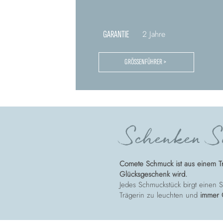
GARANTIE
2 Jahre
GRÖSSENFÜHRER >
Schenken Si
Comete Schmuck ist aus einem T
Glücksgeschenk wird.
Jedes Schmuckstück birgt einen St
Trägerin zu leuchten und
immer 