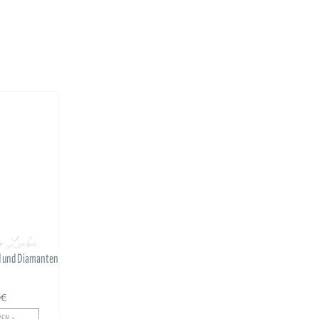
r Liebe
ld und Diamanten
0€
EN >