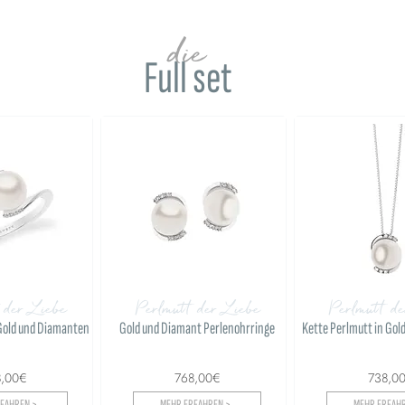
die
Full set
 der Liebe
Perlmutt der Liebe
Perlmutt de
 Gold und Diamanten
Gold und Diamant Perlenohrringe
Kette Perlmutt in Go
8,00€
768,00€
738,0
FAHREN >
MEHR ERFAHREN >
MEHR ERFAHR