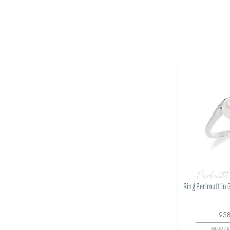
Perlmutt
Ring Perlmutt in
93
MEHR ER