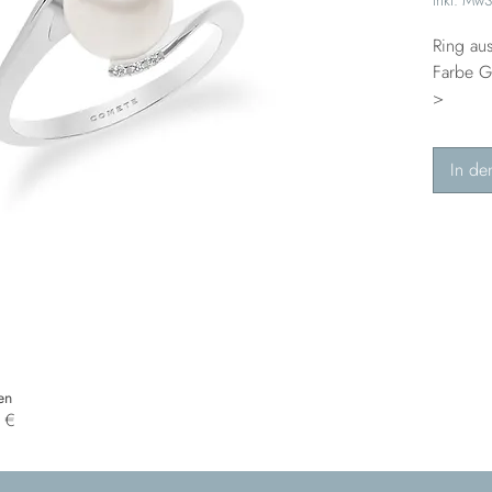
Ring au
Farbe G
>
In de
en
0 €