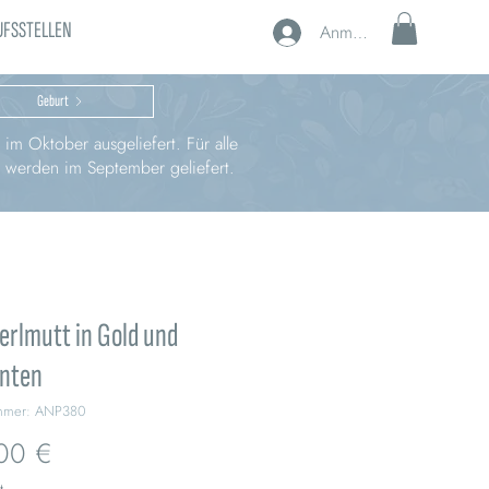
UFSSTELLEN
Anmelden
Geburt
im Oktober ausgeliefert. Für alle
, werden im September geliefert.
erlmutt in Gold und
nten
ummer: ANP380
Preis
00 €
t.