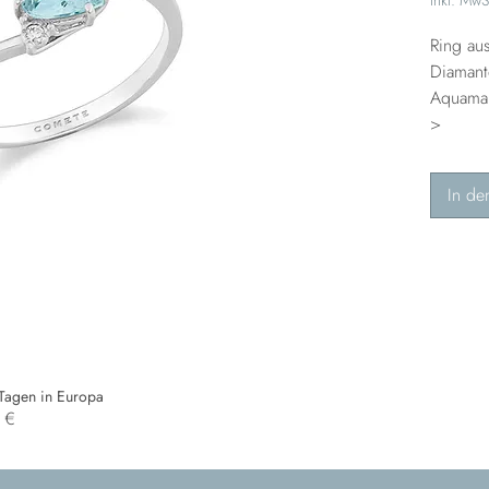
Ring a
Diamant
Aquamar
>
In de
 Tagen in Europa
0 €