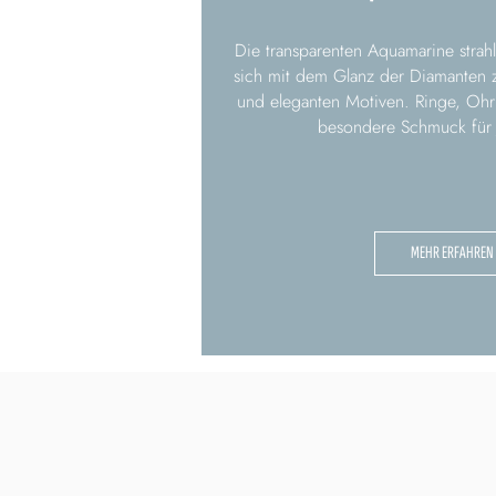
Die transparenten Aquamarine strah
sich mit dem Glanz der Diamanten zu
und eleganten Motiven. Ringe, Ohrr
besondere Schmuck für 
MEHR ERFAHREN