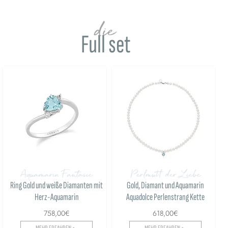
die
Full set
Aquamarin Fantasie
Perlmutt der Liebe
Ring Gold und weiße Diamanten mit
Gold, Diamant und Aquamarin
Herz-Aquamarin
Aquadolce Perlenstrang Kette
758,00€
618,00€