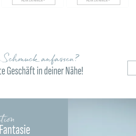
MEHR ERFAHREN >
MEHR ERFAHREN >
n Schmuck anfassen?
e Geschäft in deiner Nähe!
tion
Fantasie