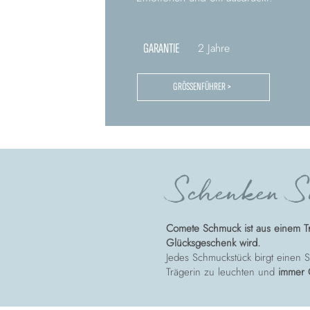
GARANTIE
2 Jahre
GRÖSSENFÜHRER >
Schenken Si
Comete Schmuck ist aus einem T
Glücksgeschenk wird.
Jedes Schmuckstück birgt einen St
Trägerin zu leuchten und
immer 