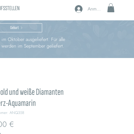
UFSSTELLEN
Anmelden
Geburt
im Oktober ausgeliefert. Für alle
, werden im September geliefert.
Gold und weiße Diamanten
erz-Aquamarin
ummer: ANQ358
Preis
00 €
t.