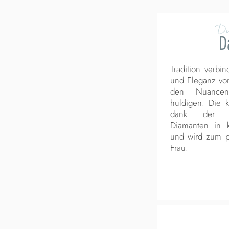
Di
D
Tradition verbin
und Eleganz vo
den Nuance
huldigen. Die k
dank der An
Diamanten in k
und wird zum p
Frau.