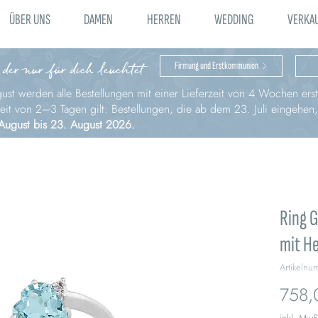
ÜBER UNS
DAMEN
HERREN
WEDDING
VERKA
 der nur für dich leuchtet
Firmung und Erstkommunion
st werden alle Bestellungen mit einer Lieferzeit von 4 Wochen erst 
zeit von 2–3 Tagen gilt: Bestellungen, die ab dem 23. Juli eingehen
August bis 23. August 2026.
Ring 
mit H
Artikeln
758,
inkl. MwS