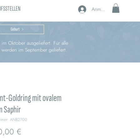
UFSSTELLEN
Anmelden
Geburt
im Oktober ausgeliefert. Für alle
, werden im September geliefert.
nt-Goldring mit ovalem
m Saphir
ummer: ANB2700
Preis
0,00 €