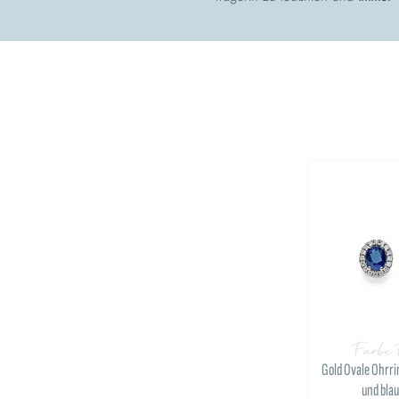
Farbe 
Gold Ovale Ohrr
und bla