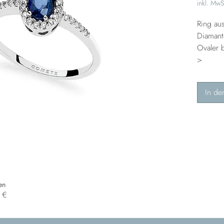
inkl. MwS
Ring a
Diamant
Ovaler 
>
In de
en
0 €