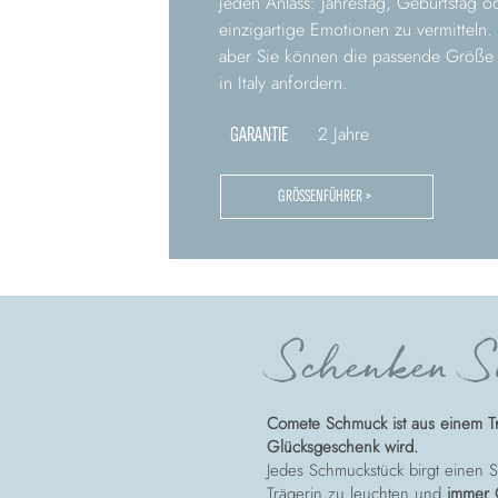
jeden Anlass: Jahrestag, Geburtstag 
einzigartige Emotionen zu vermitteln.
aber Sie können die passende Größe
in Italy anfordern.
GARANTIE
2 Jahre
GRÖSSENFÜHRER >
Schenken Si
Comete Schmuck ist aus einem T
Glücksgeschenk wird.
Jedes Schmuckstück birgt einen St
Trägerin zu leuchten und
immer 