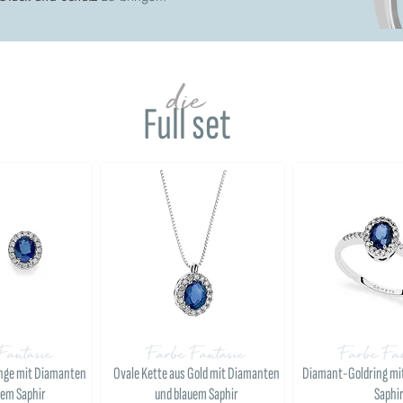
die
Full set
Fantasie
Farbe Fantasie
Farbe Fan
inge mit Diamanten
Ovale Kette aus Gold mit Diamanten
Diamant-Goldring mi
uem Saphir
und blauem Saphir
Saphi