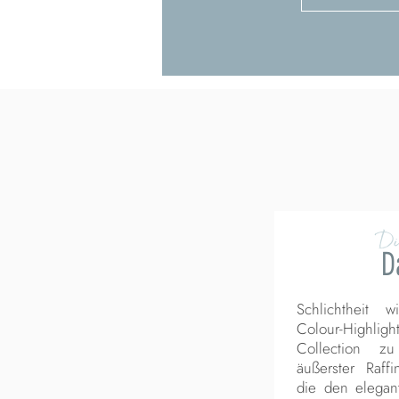
Di
D
Schlichtheit 
Colour-Highlig
Collection 
äußerster Raff
die den elegant