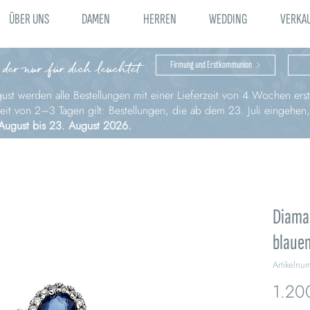
ÜBER UNS
DAMEN
HERREN
WEDDING
VERKA
 der nur für dich leuchtet
Firmung und Erstkommunion
st werden alle Bestellungen mit einer Lieferzeit von 4 Wochen erst 
zeit von 2–3 Tagen gilt: Bestellungen, die ab dem 23. Juli eingehen
August bis 23. August 2026.
Diama
blaue
Artikeln
1.20