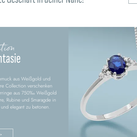
tion
ntasie
chmuck aus Weißgold und
ore Collection verschenken
Ohrringe aus 750‰ Weißgold
re, Rubine und Smaragde in
 und elegant zu betonen.
 >