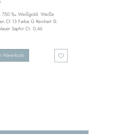
t.
us 750 ‰ Weißgold. Weiße
en Ct.13 Farbe G Reinheit SI.
blauer Saphir Ct. 0,46
n Warenkorb