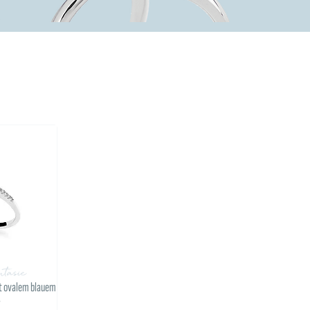
tasie
t ovalem blauem
r