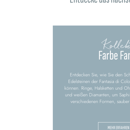
Kollek
Farbe Fa
Entdecken Sie, wie Sie den S
Edelsteinen der Fantasia di Col
können. Ringe, Halsketten und 
und weißen Diamanten, um Saphi
verschiedenen Formen, sauber
MEHR ERFAHREN