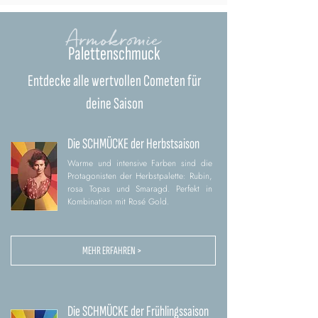
Armokromie
Palettenschmuck
Entdecke alle wertvollen Cometen für
deine Saison
Die SCHMÜCKE der Herbstsaison
Warme und intensive Farben sind die
Protagonisten der Herbstpalette: Rubin,
rosa Topas und Smaragd. Perfekt in
Kombination mit Rosé Gold.
MEHR ERFAHREN >
Die SCHMÜCKE der Frühlingssaison