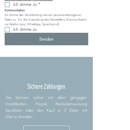
Ich stimme zu
*
Kommunikation
Ich stimme der Verarbeitung meiner personenbezogenen 
Daten zu. Für die Zusendung des Newsletters, Kommunikation 
via Telefon (sms, WhatsApp, Sprachanruf)
Ich stimme zu
Senden
Sichere Zahlungen
Sie können sicher mit allen gängigen
Kreditkarten, Paypal, Banküberweisung
bezahlen oder den Kauf in 3 Raten mit
Klarna stunden.