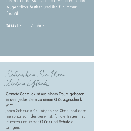
ein kostbares Buch, das die Emotionen des
Augenblicks festhält und ihn für immer
festhält.
2 Jahre
GARANTIE
Schenken Sie Ihren
Lieben Glück
Comete Schmuck ist aus einem Traum geboren,
in dem jeder Stern zu einem Glücksgeschenk
wird.
Jedes Schmuckstück birgt einen Stern, real oder
metaphorisch, der bereit ist, für die Trägerin zu
leuchten und
immer Glück und Schutz
zu
bringen.