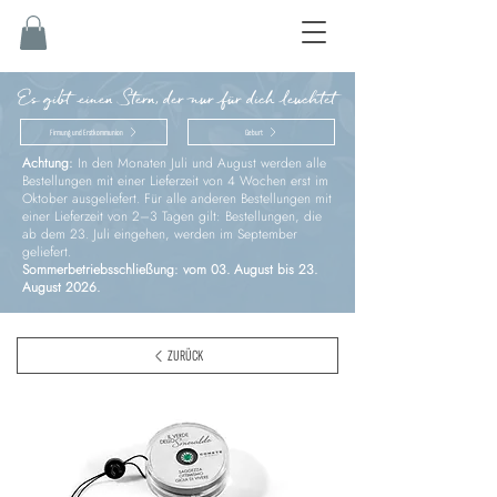
Es gibt einen Stern, der nur für dich leuchtet
Firmung und Erstkommunion
Geburt
Achtung:
In den Monaten Juli und August werden alle
Bestellungen mit einer Lieferzeit von 4 Wochen erst im
Oktober ausgeliefert. Für alle anderen Bestellungen mit
einer Lieferzeit von 2–3 Tagen gilt: Bestellungen, die
ab dem 23. Juli eingehen, werden im September
geliefert.
Sommerbetriebsschließung: vom 03. August bis 23.
August 2026.
ZURÜCK