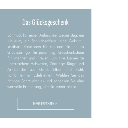
Das Glücksgeschenk
Schmuck für jeden Anlass: ein Geburtstag, ein
Jubiläum, ein Schulabschluss, eine Geburt...
kostbare Kreationen für sie und für ihn als
Glücksbringer für jeden Tag. Geschenkideen
für Männer und Frauen, um Ihre Lieben zu
überraschen: Halsketten, Ohrringe, Ringe und
Armbänder aus Gold, Silber und Stahl,
kombiniert mit Edelsteinen. Wählen Sie das
richtige Schmuckstück und schenken Sie eine
wertvolle Erinnerung, die für immer bleibt.
MEHR ERFAHREN >