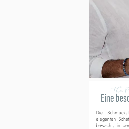
The 
Eine bes
Die Schmucks
eleganten Schat
bewacht, in de