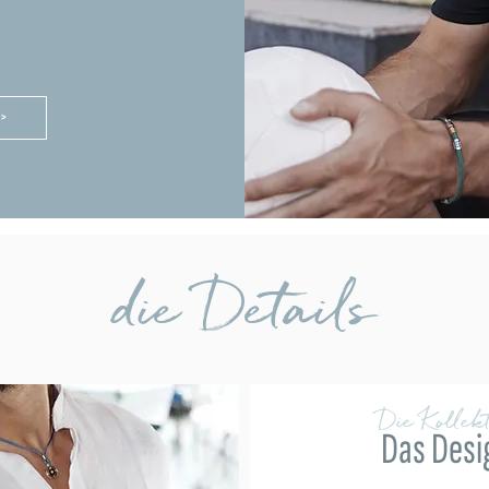
 >
die Details
Die Kollekt
Das Desi