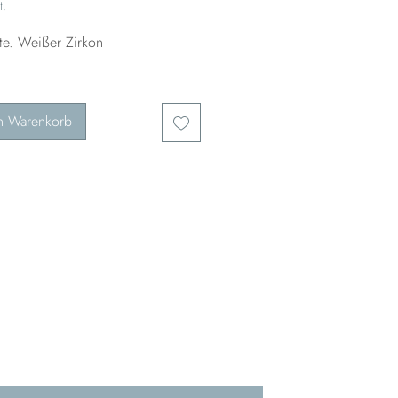
t.
tte. Weißer Zirkon
n Warenkorb