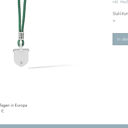
inkl. MwS
Stahl-Ke
>
In de
 Tagen in Europa
0 €