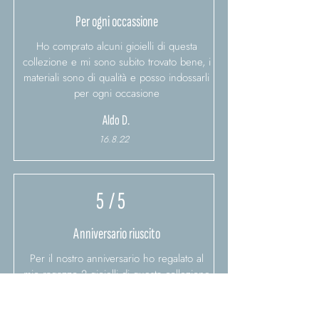
Per ogni occassione
Ho comprato alcuni gioielli di questa
collezione e mi sono subito trovato bene, i
materiali sono di qualità e posso indossarli
per ogni occasione
Aldo D.
16.8.22
5
/ 5
Anniversario riuscito
Per il nostro anniversario ho regalato al
mio ragazzo 2 gioielli di questa collezione
e se ne è subito innamorato!
Giulia M.