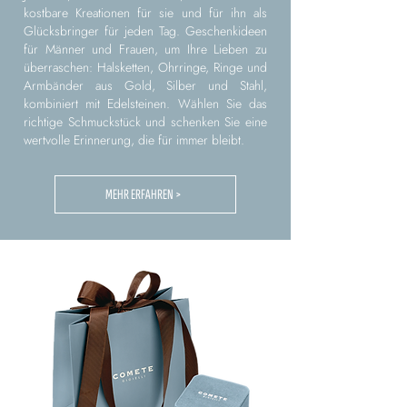
kostbare Kreationen für sie und für ihn als
Glücksbringer für jeden Tag. Geschenkideen
für Männer und Frauen, um Ihre Lieben zu
überraschen: Halsketten, Ohrringe, Ringe und
Armbänder aus Gold, Silber und Stahl,
kombiniert mit Edelsteinen. Wählen Sie das
richtige Schmuckstück und schenken Sie eine
wertvolle Erinnerung, die für immer bleibt.
MEHR ERFAHREN >