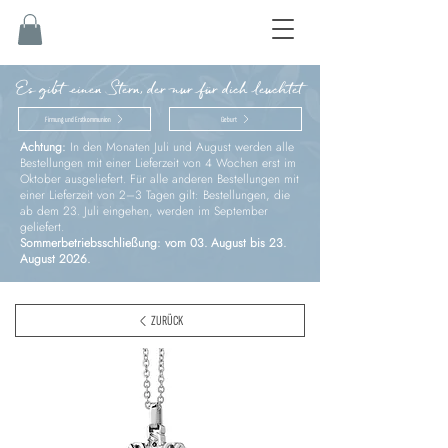
Es gibt einen Stern, der nur für dich leuchtet
Firmung und Erstkommunion
Geburt
Achtung:
In den Monaten Juli und August werden alle
Bestellungen mit einer Lieferzeit von 4 Wochen erst im
Oktober ausgeliefert. Für alle anderen Bestellungen mit
einer Lieferzeit von 2–3 Tagen gilt: Bestellungen, die
ab dem 23. Juli eingehen, werden im September
geliefert.
Sommerbetriebsschließung: vom 03. August bis 23.
August 2026.
ZURÜCK