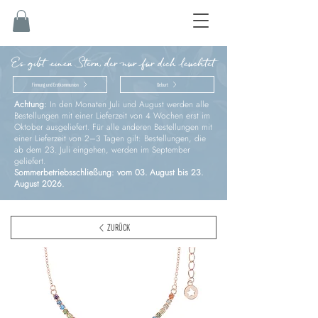
Es gibt einen Stern, der nur für dich leuchtet
Firmung und Erstkommunion
Geburt
Achtung:
In den Monaten Juli und August werden alle
Bestellungen mit einer Lieferzeit von 4 Wochen erst im
Oktober ausgeliefert. Für alle anderen Bestellungen mit
einer Lieferzeit von 2–3 Tagen gilt: Bestellungen, die
ab dem 23. Juli eingehen, werden im September
geliefert.
Sommerbetriebsschließung: vom 03. August bis 23.
August 2026.
ZURÜCK