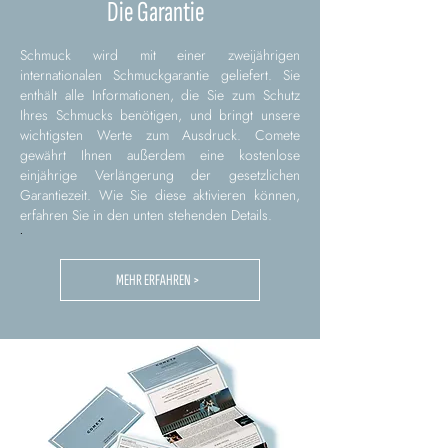
Die Garantie
Schmuck wird mit einer zweijährigen
internationalen Schmuckgarantie geliefert. Sie
enthält alle Informationen, die Sie zum Schutz
Ihres Schmucks benötigen, und bringt unsere
wichtigsten Werte zum Ausdruck. Comete
gewährt Ihnen außerdem eine kostenlose
einjährige Verlängerung der gesetzlichen
Garantiezeit. Wie Sie diese aktivieren können,
erfahren Sie in den unten stehenden Details.
.
MEHR ERFAHREN >