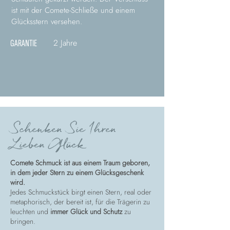
ist mit der Comete-Schließe und einem
Glücksstern versehen.
2 Jahre
GARANTIE
Schenken Sie Ihren
Lieben Glück
Comete Schmuck ist aus einem Traum geboren,
in dem jeder Stern zu einem Glücksgeschenk
wird.
Jedes Schmuckstück birgt einen Stern, real oder
metaphorisch, der bereit ist, für die Trägerin zu
leuchten und
immer Glück und Schutz
zu
bringen.