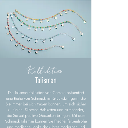
Kollektion
Talisman
Die Talisman-Kollektion von Comete präsentiert
eine Reihe von Schmuck mit Glücksbringern, die
Sie immer bei sich tragen können, um sich sicher
zu fühlen. Silberne Halsketten und Armbänder,
die Sie auf positive Gedanken bringen. Mit dem
Schmuck Talisman können Sie frische, farbenfrohe
und modische Looks dank ihres modernen und