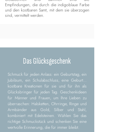
Empfindungen, die durch die indigoblaue Farbe
und den kostbaren Samt, mit dem sie überzogen
sind, vermittelt werden.
Das Glücksgeschenk
Schmuck für jeden Anlass: ein Geburtstag, ein
Jubiläum, ein Schulabschluss, eine Geburt...
kostbare Kreationen für sie und für ihn als
Glücksbringer für jeden Tag. Geschenkideen
für Männer und Frauen, um Ihre Lieben zu
überraschen: Halsketten, Ohrringe, Ringe und
Armbänder aus Gold, Silber und Stahl,
kombiniert mit Edelsteinen. Wählen Sie das
richtige Schmuckstück und schenken Sie eine
wertvolle Erinnerung, die für immer bleibt.