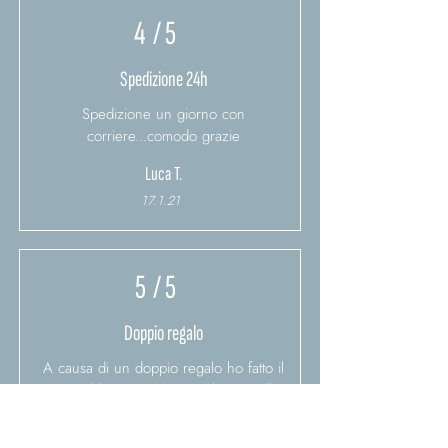
4
/ 5
Spedizione 24h
Spedizione un giorno con
corriere...comodo grazie
Luca T.
17.1.21
5
/ 5
Doppio regalo
A causa di un doppio regalo ho fatto il
reso ed ho acquistato un altro gioiello,
molto bene l'assistenza, estremamente
disponibili!