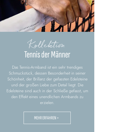
Kollektion
Tennis der Männer
Das Tennis-Armband ist ein sehr trendiges
Schmuckstück, dessen Besonderheit in seiner
Schönheit, der Brillanz der gefassten Edelsteine
und der großen Liebe zum Detail liegt. Die
Edelsteine sind auch in der Schließe gefasst, um
den Effekt eines unendlichen Armbands zu
erzielen.
MEHR ERFAHREN >