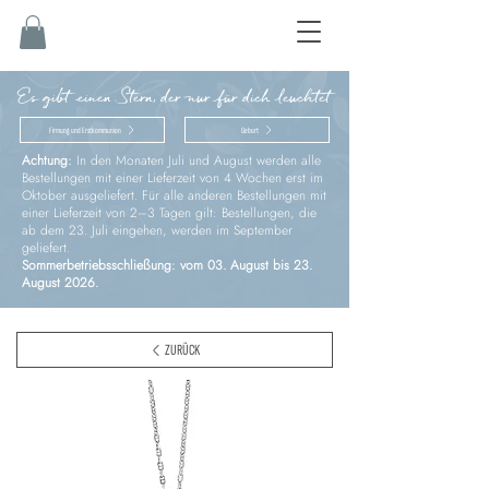
Es gibt einen Stern, der nur für dich leuchtet
Firmung und Erstkommunion
Geburt
Achtung:
In den Monaten Juli und August werden alle
Bestellungen mit einer Lieferzeit von 4 Wochen erst im
Oktober ausgeliefert. Für alle anderen Bestellungen mit
einer Lieferzeit von 2–3 Tagen gilt: Bestellungen, die
ab dem 23. Juli eingehen, werden im September
geliefert.
Sommerbetriebsschließung: vom 03. August bis 23.
August 2026.
ZURÜCK