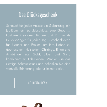
Das Glücksgeschenk
Schmuck für jeden Anlass: ein Geburtstag, ein
Jubiläum, ein Schulabschluss, eine Geburt...
kostbare Kreationen für sie und für ihn als
Glücksbringer für jeden Tag. Geschenkideen
für Männer und Frauen, um Ihre Lieben zu
überraschen: Halsketten, Ohrringe, Ringe und
Armbänder aus Gold, Silber und Stahl,
kombiniert mit Edelsteinen. Wählen Sie das
richtige Schmuckstück und schenken Sie eine
wertvolle Erinnerung, die für immer bleibt.
MEHR ERFAHREN >