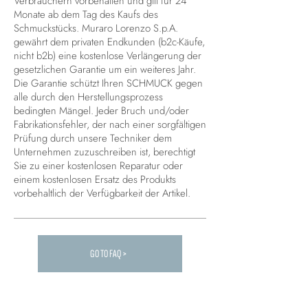
Verbrauchern vorbehalten und gilt für 24
Monate ab dem Tag des Kaufs des
Schmuckstücks. Muraro Lorenzo S.p.A.
gewährt dem privaten Endkunden (b2c-Käufe,
nicht b2b) eine kostenlose Verlängerung der
gesetzlichen Garantie um ein weiteres Jahr.
Die Garantie schützt Ihren SCHMUCK gegen
alle durch den Herstellungsprozess
bedingten Mängel. Jeder Bruch und/oder
Fabrikationsfehler, der nach einer sorgfältigen
Prüfung durch unsere Techniker dem
Unternehmen zuzuschreiben ist, berechtigt
Sie zu einer kostenlosen Reparatur oder
einem kostenlosen Ersatz des Produkts
vorbehaltlich der Verfügbarkeit der Artikel.
GO TO FAQ >
Carica altre FAQ...