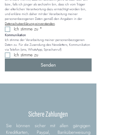
bzw., falls ich jünger als sechzehn bin, dass ich vom Träger 
der elterlichen Verantwortung dazu ermächtigt worden bin, 
und erkläre mich daher mit der Verarbeitung meiner 
personenbezogenen Daten gemäß den Angaben in der 
Datenschutzerklärung einverstanden
.
Ich stimme zu
*
Kommunikation
Ich stimme der Verarbeitung meiner personenbezogenen 
Daten zu. Für die Zusendung des Newsletters, Kommunikation 
via Telefon (sms, WhatsApp, Sprachanruf)
Ich stimme zu
Senden
Sichere Zahlungen
Sie können sicher mit allen gängigen
Kreditkarten, Paypal, Banküberweisung