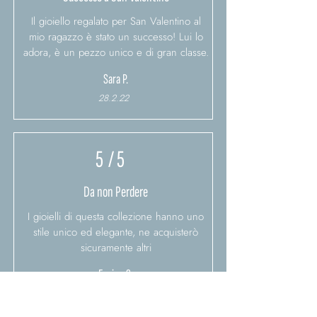
Il gioiello regalato per San Valentino al
mio ragazzo è stato un successo! Lui lo
adora, è un pezzo unico e di gran classe.
Sara P.
28.2.22
5
/ 5
Da non Perdere
I gioielli di questa collezione hanno uno
stile unico ed elegante, ne acquisterò
sicuramente altri
Enrico S.
1.3.22