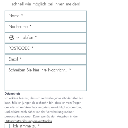
schnell wie möglich bei Ihnen melden!
Datenschutz
Ich erkläre hiermit, dass ich sechzehn Jahre alt oder älter bin 
bzw., falls ich jünger als sechzehn bin, dass ich vom Träger 
der elterlichen Verantwortung dazu ermächtigt worden bin, 
und erkläre mich daher mit der Verarbeitung meiner 
personenbezogenen Daten gemäß den Angaben in der 
Datenschutzerklärung einverstanden
.
Ich stimme zu
*