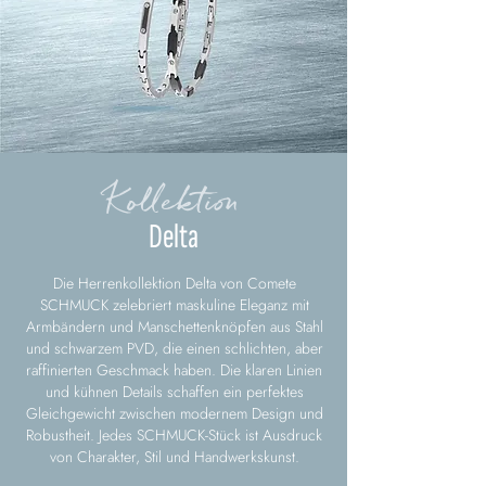
Kollektion
Delta
Die Herrenkollektion Delta von Comete
SCHMUCK zelebriert maskuline Eleganz mit
Armbändern und Manschettenknöpfen aus Stahl
und schwarzem PVD, die einen schlichten, aber
raffinierten Geschmack haben. Die klaren Linien
und kühnen Details schaffen ein perfektes
Gleichgewicht zwischen modernem Design und
Robustheit. Jedes SCHMUCK-Stück ist Ausdruck
von Charakter, Stil und Handwerkskunst.