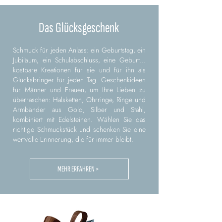
Das Glücksgeschenk
Schmuck für jeden Anlass: ein Geburtstag, ein
Jubiläum, ein Schulabschluss, eine Geburt...
kostbare Kreationen für sie und für ihn als
Glücksbringer für jeden Tag. Geschenkideen
für Männer und Frauen, um Ihre Lieben zu
überraschen: Halsketten, Ohrringe, Ringe und
Armbänder aus Gold, Silber und Stahl,
kombiniert mit Edelsteinen. Wählen Sie das
richtige Schmuckstück und schenken Sie eine
wertvolle Erinnerung, die für immer bleibt.
MEHR ERFAHREN >