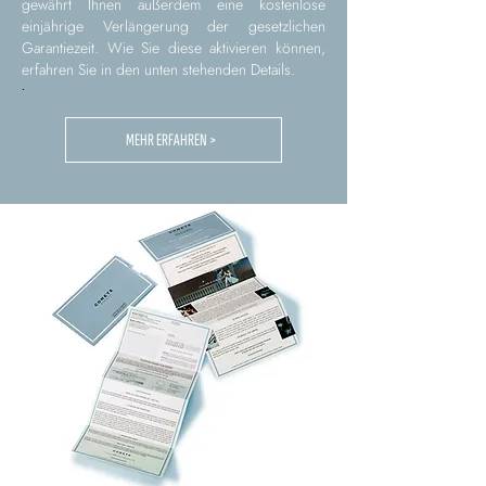
gewährt Ihnen außerdem eine kostenlose
einjährige Verlängerung der gesetzlichen
Garantiezeit. Wie Sie diese aktivieren können,
erfahren Sie in den unten stehenden Details.
.
MEHR ERFAHREN >