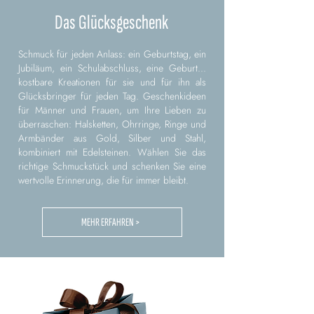
Das Glücksgeschenk
Schmuck für jeden Anlass: ein Geburtstag, ein
Jubiläum, ein Schulabschluss, eine Geburt...
kostbare Kreationen für sie und für ihn als
Glücksbringer für jeden Tag. Geschenkideen
für Männer und Frauen, um Ihre Lieben zu
überraschen: Halsketten, Ohrringe, Ringe und
Armbänder aus Gold, Silber und Stahl,
kombiniert mit Edelsteinen. Wählen Sie das
richtige Schmuckstück und schenken Sie eine
wertvolle Erinnerung, die für immer bleibt.
MEHR ERFAHREN >