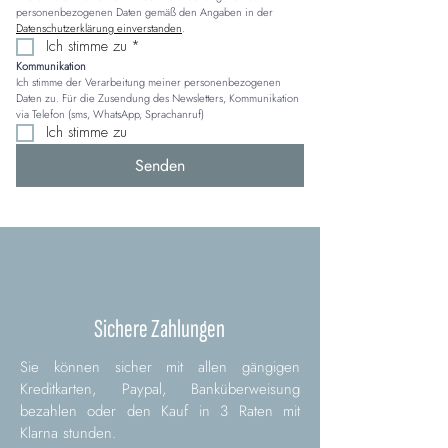
personenbezogenen Daten gemäß den Angaben in der 
Datenschutzerklärung einverstanden
.
Ich stimme zu
*
Kommunikation
Ich stimme der Verarbeitung meiner personenbezogenen 
Daten zu. Für die Zusendung des Newsletters, Kommunikation 
via Telefon (sms, WhatsApp, Sprachanruf)
Ich stimme zu
Senden
Sichere Zahlungen
Sie können sicher mit allen gängigen
Kreditkarten, Paypal, Banküberweisung
bezahlen oder den Kauf in 3 Raten mit
Klarna stunden.