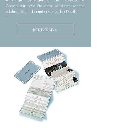
einjährige Verlängerung der gesetzlichen
Garantiezeit. Wie Sie diese aktivieren können,
erfahren Sie in den unten stehenden Details.
.
MEHR ERFAHREN >