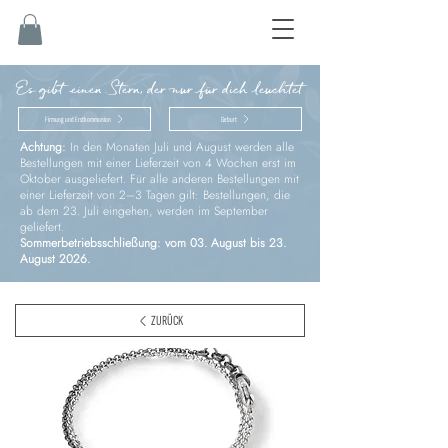
Es gibt einen Stern, der nur für dich leuchtet
Firmung und Erstkommunion
Geburt
Achtung:
In den Monaten Juli und August werden alle
Bestellungen mit einer Lieferzeit von 4 Wochen erst im
Oktober ausgeliefert. Für alle anderen Bestellungen mit
einer Lieferzeit von 2–3 Tagen gilt: Bestellungen, die
ab dem 23. Juli eingehen, werden im September
geliefert.
Sommerbetriebsschließung: vom 03. August bis 23.
August 2026.
ZURÜCK