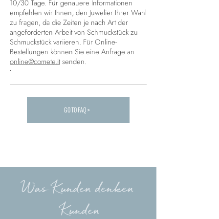
10/30 Tage. Für genauere Informationen
empfehlen wir Ihnen, den Juwelier Ihrer Wahl
zu fragen, da die Zeiten je nach Art der
angeforderten Arbeit von Schmuckstück zu
Schmuckstück variieren. Für Online-
Bestellungen können Sie eine Anfrage an
online@comete.it
senden.
.
GO TO FAQ >
Carica altre FAQ...
Was Kunden denken
Kunden