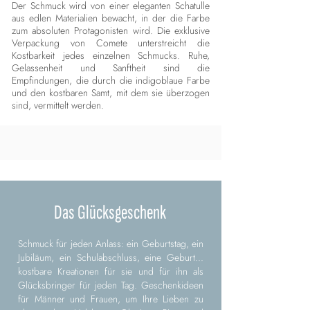
Der Schmuck wird von einer eleganten Schatulle
aus edlen Materialien bewacht, in der die Farbe
zum absoluten Protagonisten wird. Die exklusive
Verpackung von Comete unterstreicht die
Kostbarkeit jedes einzelnen Schmucks. Ruhe,
Gelassenheit und Sanftheit sind die
Empfindungen, die durch die indigoblaue Farbe
und den kostbaren Samt, mit dem sie überzogen
sind, vermittelt werden.
Das Glücksgeschenk
Schmuck für jeden Anlass: ein Geburtstag, ein
Jubiläum, ein Schulabschluss, eine Geburt...
kostbare Kreationen für sie und für ihn als
Glücksbringer für jeden Tag. Geschenkideen
für Männer und Frauen, um Ihre Lieben zu