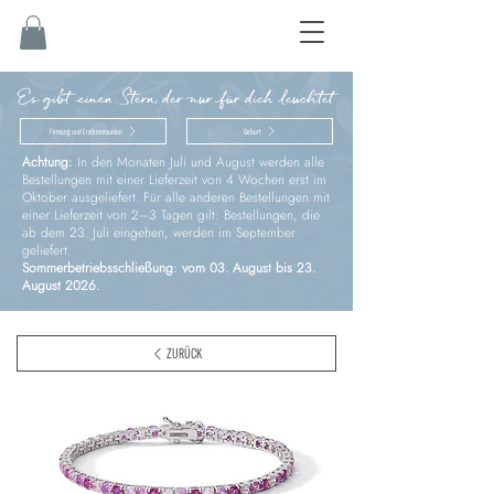
Es gibt einen Stern, der nur für dich leuchtet
Firmung und Erstkommunion
Geburt
Achtung:
In den Monaten Juli und August werden alle
Bestellungen mit einer Lieferzeit von 4 Wochen erst im
Oktober ausgeliefert. Für alle anderen Bestellungen mit
einer Lieferzeit von 2–3 Tagen gilt: Bestellungen, die
ab dem 23. Juli eingehen, werden im September
geliefert.
Sommerbetriebsschließung: vom 03. August bis 23.
August 2026.
ZURÜCK