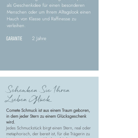
als Geschenkidee für einen besonderen
Menschen oder um Ihrem Alltagslook einen
Hauch von Klasse und Raffinesse zu
verleihen.
2 Jahre
GARANTIE
Schenken Sie Ihren
Lieben Glück
Comete Schmuck ist aus einem Traum geboren,
in dem jeder Stern zu einem Glücksgeschenk
wird.
Jedes Schmuckstück birgt einen Stern, real oder
metaphorisch, der bereit ist, für die Trägerin zu