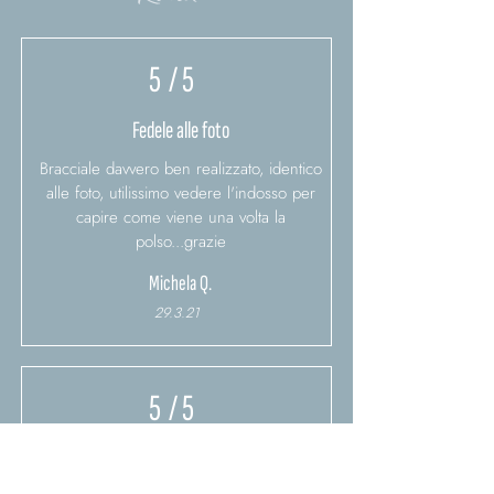
5
/ 5
Fedele alle foto
Bracciale davvero ben realizzato, identico
alle foto, utilissimo vedere l'indosso per
capire come viene una volta la
polso...grazie
Michela Q.
29.3.21
5
/ 5
TOP