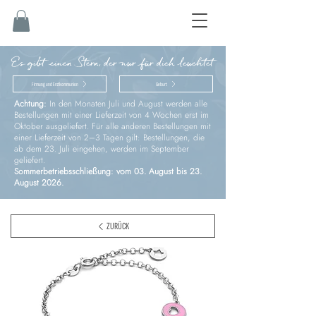
Es gibt einen Stern, der nur für dich leuchtet
Firmung und Erstkommunion
Geburt
Achtung:
In den Monaten Juli und August werden alle
Bestellungen mit einer Lieferzeit von 4 Wochen erst im
Oktober ausgeliefert. Für alle anderen Bestellungen mit
einer Lieferzeit von 2–3 Tagen gilt: Bestellungen, die
ab dem 23. Juli eingehen, werden im September
geliefert.
Sommerbetriebsschließung: vom 03. August bis 23.
August 2026.
ZURÜCK