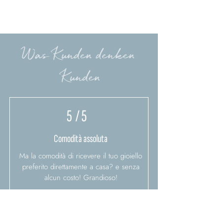
Was Kunden denken
Kunden
5
/ 5
Comodità assoluta
Ma la comodità di ricevere il tuo gioiello
preferito direttamente a casa? e senza
alcun costo! Grandioso!
Simonetta C.
22.3.22