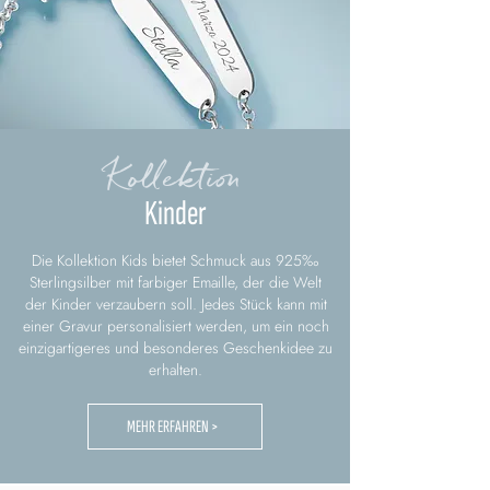
Kollektion
Kinder
Die Kollektion Kids bietet Schmuck aus 925‰
Sterlingsilber mit farbiger Emaille, der die Welt
der Kinder verzaubern soll. Jedes Stück kann mit
einer Gravur personalisiert werden, um ein noch
einzigartigeres und besonderes Geschenkidee zu
erhalten.
MEHR ERFAHREN >