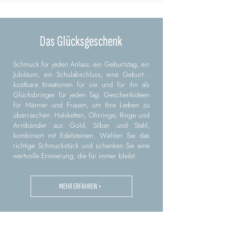
Das Glücksgeschenk
Schmuck für jeden Anlass: ein Geburtstag, ein
Jubiläum, ein Schulabschluss, eine Geburt...
kostbare Kreationen für sie und für ihn als
Glücksbringer für jeden Tag. Geschenkideen
für Männer und Frauen, um Ihre Lieben zu
überraschen: Halsketten, Ohrringe, Ringe und
Armbänder aus Gold, Silber und Stahl,
kombiniert mit Edelsteinen. Wählen Sie das
richtige Schmuckstück und schenken Sie eine
wertvolle Erinnerung, die für immer bleibt.
MEHR ERFAHREN >