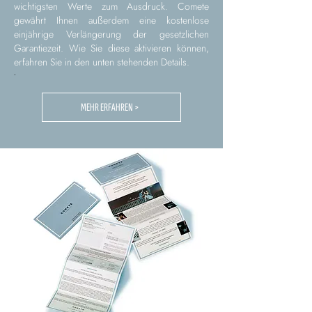
wichtigsten Werte zum Ausdruck. Comete
gewährt Ihnen außerdem eine kostenlose
einjährige Verlängerung der gesetzlichen
Garantiezeit. Wie Sie diese aktivieren können,
erfahren Sie in den unten stehenden Details.
.
MEHR ERFAHREN >