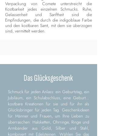
Verpackung von Comete unterstreicht die
Kostbarkeit jedes einzelnen Schmucks. Ruhe,
Gelassenheit und Sanftheit sind die
Empfindungen, die durch die indigoblaue Farbe
und den kostbaren Samt, mit dem sie überzogen
sind, vermittelt werden.
Das Glücksgeschenk
Schmuck für jeden Anlass: ein Geburtstag, ein
Jubiläum, ein Schulabschluss, eine Geburt...
kostbare Kreationen für sie und für ihn als
Glücksbringer für jeden Tag. Geschenkideen
für Männer und Frauen, um Ihre Lieben zu
überraschen: Halsketten, Ohrringe, Ringe und
Armbänder aus Gold, Silber und Stahl,
kombiniert mit Edelsteinen. Wählen Sie das