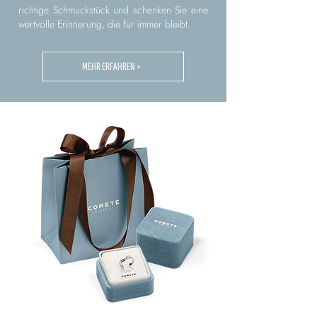
richtige Schmuckstück und schenken Sie eine
wertvolle Erinnerung, die für immer bleibt.
MEHR ERFAHREN >