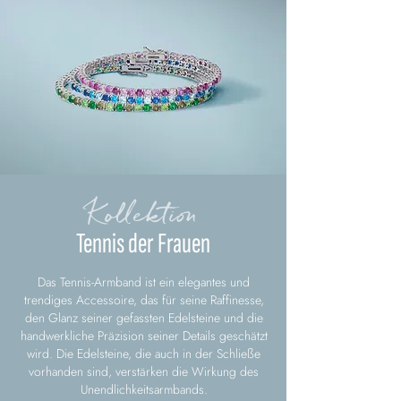
Kollektion
Tennis der Frauen
Das Tennis-Armband ist ein elegantes und
trendiges Accessoire, das für seine Raffinesse,
den Glanz seiner gefassten Edelsteine und die
handwerkliche Präzision seiner Details geschätzt
wird. Die Edelsteine, die auch in der Schließe
vorhanden sind, verstärken die Wirkung des
Unendlichkeitsarmbands.