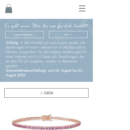
Es gibt einen Stern, der nur für dich leuchtet
Firmung und Erstkommunion
Geburt
Achtung:
In den Monaten Juli und August werden alle
Bestellungen mit einer Lieferzeit von 4 Wochen erst im
Oktober ausgeliefert. Für alle anderen Bestellungen mit
einer Lieferzeit von 2–3 Tagen gilt: Bestellungen, die
ab dem 23. Juli eingehen, werden im September
geliefert.
Sommerbetriebsschließung: vom 03. August bis 23.
August 2026.
ZURÜCK