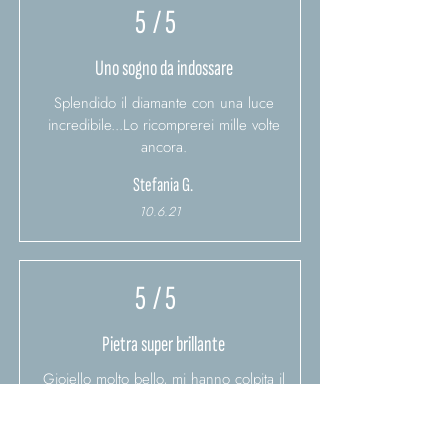
5
/ 5
Uno sogno da indossare
Splendido il diamante con una luce
incredibile...Lo ricomprerei mille volte
ancora.
Stefania G.
10.6.21
5
/ 5
Pietra super brillante
Gioiello molto bello, mi hanno colpita il
colore e la lucentezza
Anna S.