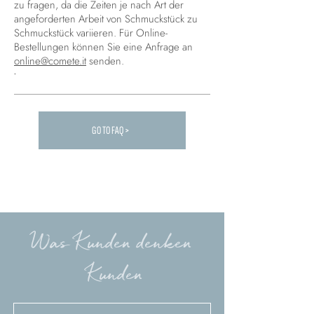
zu fragen, da die Zeiten je nach Art der
angeforderten Arbeit von Schmuckstück zu
Schmuckstück variieren. Für Online-
Bestellungen können Sie eine Anfrage an
online@comete.it
senden.
.
GO TO FAQ >
Carica altre FAQ...
Was Kunden denken
Kunden