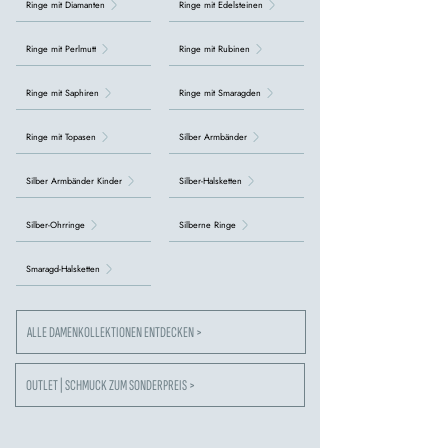
Ringe mit Diamanten
Ringe mit Edelsteinen
Ringe mit Perlmutt
Ringe mit Rubinen
Ringe mit Saphiren
Ringe mit Smaragden
Ringe mit Topasen
Silber Armbänder
Silber Armbänder Kinder
Silber-Halsketten
Silber-Ohrringe
Silberne Ringe
Smaragd-Halsketten
ALLE DAMENKOLLEKTIONEN ENTDECKEN >
OUTLET | SCHMUCK ZUM SONDERPREIS >