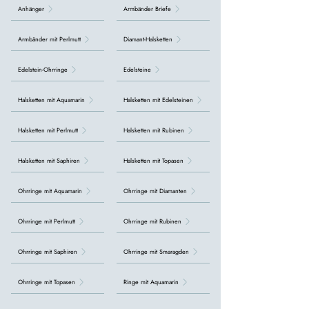
Anhänger
Armbänder Briefe
Armbänder mit Perlmutt
Diamant-Halsketten
Edelstein-Ohrringe
Edelsteine
Halsketten mit Aquamarin
Halsketten mit Edelsteinen
Halsketten mit Perlmutt
Halsketten mit Rubinen
Halsketten mit Saphiren
Halsketten mit Topasen
Ohrringe mit Aquamarin
Ohrringe mit Diamanten
Ohrringe mit Perlmutt
Ohrringe mit Rubinen
Ohrringe mit Saphiren
Ohrringe mit Smaragden
Ohrringe mit Topasen
Ringe mit Aquamarin