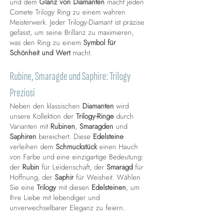
und dem
Glanz von Diamanten
macht jeden
Comete Trilogy Ring zu einem wahren
Meisterwerk. Jeder Trilogy-Diamant ist präzise
gefasst, um seine Brillanz zu maximieren,
was den Ring zu einem
Symbol für
Schönheit und Wert
macht.
Rubine, Smaragde und Saphire: Trilogy
Preziosi
Neben den klassischen
Diamanten
wird
unsere Kollektion der
Trilogy-Ringe
durch
Varianten mit
Rubinen
,
Smaragden
und
Saphiren
bereichert. Diese
Edelsteine
verleihen dem
Schmuckstück
einen Hauch
von Farbe und eine einzigartige Bedeutung:
der
Rubin
für Leidenschaft, der
Smaragd
für
Hoffnung, der
Saphir
für Weisheit. Wählen
Sie eine
Trilogy
mit diesen
Edelsteinen
, um
Ihre Liebe mit lebendiger und
unverwechselbarer Eleganz zu feiern.