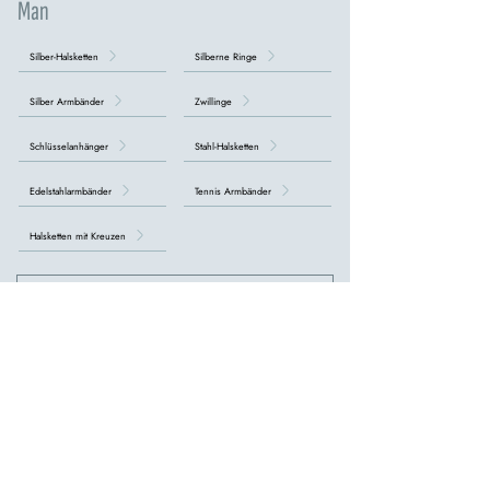
Man
Silber-Halsketten
Silberne Ringe
Silber Armbänder
Zwillinge
Schlüsselanhänger
Stahl-Halsketten
Edelstahlarmbänder
Tennis Armbänder
Halsketten mit Kreuzen
ALLE HERRENKOLLEKTIONEN ENTDECKEN >
unser
Online-Shop