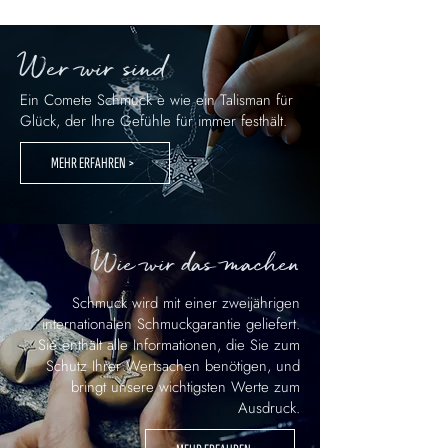
Wer wir sind
Ein Comete Schmuck è wie ein Talisman für
Glück, der Ihre Gefühle für immer festhält.
MEHR ERFAHREN >
Wie wir das machen
Schmuck wird mit einer zweijährigen
internationalen Schmuckgarantie geliefert.
Sie enthält alle Informationen, die Sie zum
Schutz Ihrer Wertsachen benötigen, und
bringt unsere wichtigsten Werte zum
Ausdruck.