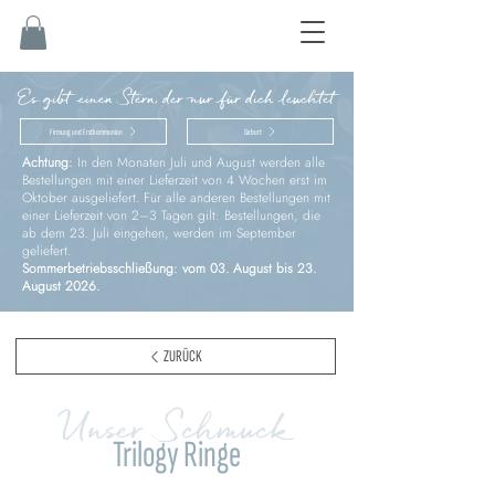
Es gibt einen Stern, der nur für dich leuchtet
Firmung und Erstkommunion
Geburt
Achtung:
In den Monaten Juli und August werden alle
Bestellungen mit einer Lieferzeit von 4 Wochen erst im
Oktober ausgeliefert. Für alle anderen Bestellungen mit
einer Lieferzeit von 2–3 Tagen gilt: Bestellungen, die
ab dem 23. Juli eingehen, werden im September
geliefert.
Sommerbetriebsschließung: vom 03. August bis 23.
August 2026.
ZURÜCK
Unser Schmuck
Trilogy Ringe