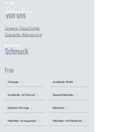
ein
bisschen
von uns
Unsere Geschichte
Garantie Aktivierung
unser
Schmuck
Frau
Anhänger
Armbänder Briefe
Armbänder mit Perlmutt
Diamant-Halsketten
Edelstein-Ohrringe
Edelsteine
Halsketten mit Aquamarin
Halsketten mit Edelsteinen