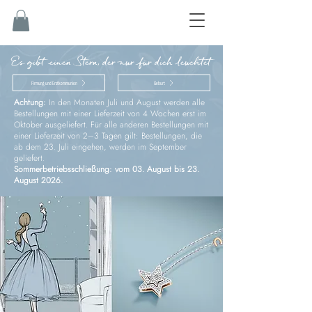
Es gibt einen Stern, der nur für dich leuchtet
Firmung und Erstkommunion
Geburt
Achtung:
In den Monaten Juli und August werden alle
Bestellungen mit einer Lieferzeit von 4 Wochen erst im
Oktober ausgeliefert. Für alle anderen Bestellungen mit
einer Lieferzeit von 2–3 Tagen gilt: Bestellungen, die
ab dem 23. Juli eingehen, werden im September
geliefert.
Sommerbetriebsschließung: vom 03. August bis 23.
August 2026.