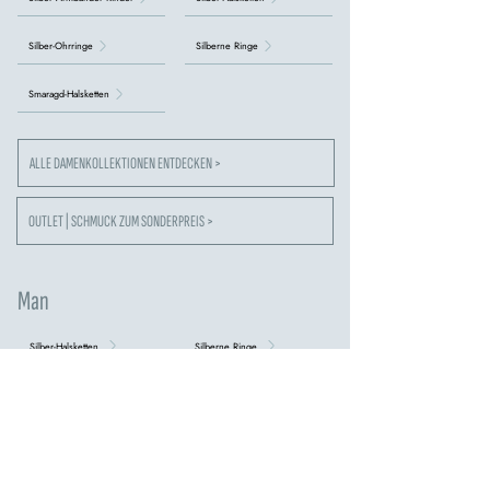
Silber-Ohrringe
Silberne Ringe
Smaragd-Halsketten
ALLE DAMENKOLLEKTIONEN ENTDECKEN >
OUTLET | SCHMUCK ZUM SONDERPREIS >
Man
Silber-Halsketten
Silberne Ringe
Silber Armbänder
Zwillinge
Schlüsselanhänger
Stahl-Halsketten
Edelstahlarmbänder
Tennis Armbänder